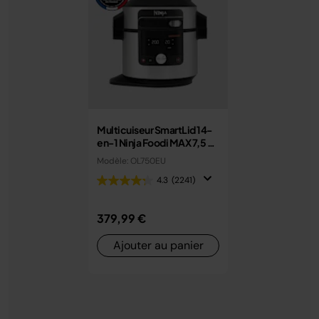
Multicuiseur SmartLid 14-
en-1 Ninja Foodi MAX 7,5 L
avec couvercle intelligent
Modèle: OL750EU
OL750EU
4.3
(2241)
379,99 €
Ajouter au panier