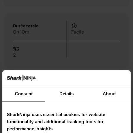
Durée totale
0h 10m
Facile
2
Ingrédients
Métrique
Impérial
Consent
Details
About
1 cuillère à soupe
huile
1 cuillère à café
poudre de piment rouge
SharkNinja uses essential cookies for website
2 pièces
saumon
functionality and additional tracking tools for
1 cuillère à café
gingembre écrasé
performance insights.