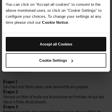
3
gousses d'ail
You can click on "Accept all cookies" to consent to the
1/2 cuillère à café
poudre de curcuma
above mentioned uses, or click on "Cookie Settings" to
configure your choices. To change your settings at any
1/2 cuillère à café
garam masala
time please visit our
Cookie Notice
.
1 cuillère à soupe
jus de citron
Pinch
Sel
Accept all Cookies
Cookie Settings
Instructions
Étape 1
Séchez vos filets avec une serviette en papier
Étape 2
Versez un filet d'huile sur le poisson et frottez-le sur les
deux côtés du poisson.
Étape 3
Frottez le reste des ingrédients sur les deux côtés du