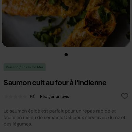
Poisson / Fruits De Mer
Saumon cuit au four à l'indienne
(0)
Rédiger un avis
Aucune
valeur
de
Le saumon épicé est parfait pour un repas rapide et
notation.
Lien
facile en milieu de semaine. Délicieux servi avec du riz et
sur
des légumes.
la
même