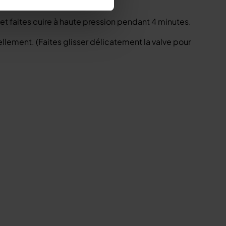
chéité.
t faites cuire à haute pression pendant 4 minutes.
llement. (Faites glisser délicatement la valve pour