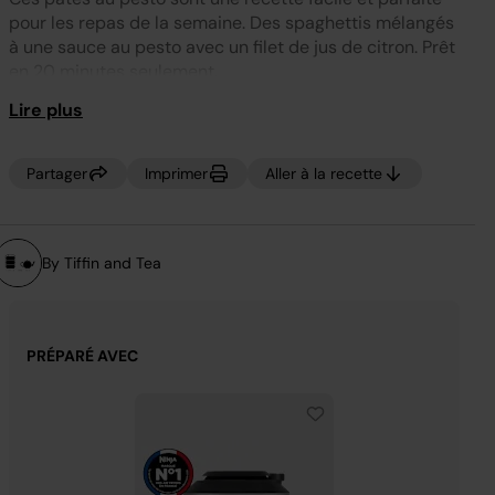
notation.
Lien
pour les repas de la semaine. Des spaghettis mélangés
sur
à une sauce au pesto avec un filet de jus de citron. Prêt
la
même
en 20 minutes seulement.
page.
Lire plus
Partager
Imprimer
Aller à la recette
By Tiffin and Tea
PRÉPARÉ AVEC