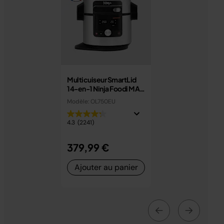
Multicuiseur SmartLid
14-en-1 Ninja Foodi MAX
7,5 L avec couvercle
Modèle: OL750EU
intelligent OL750EU
4.3
(2241)
379,99 €
Ajouter au panier