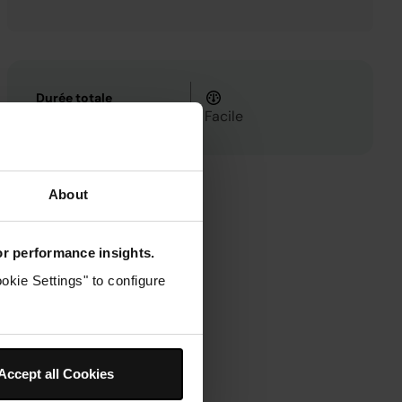
Durée totale
10m
Facile
About
for performance insights.
okie Settings" to configure
intérieure.
Accept all Cookies