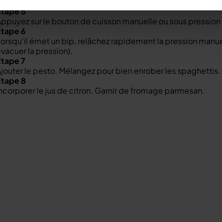
ermez le couvercle du foodi avec l'évent en position d'étan
Étape 5
ppuyez sur le bouton de cuisson manuelle ou sous pression e
Étape 6
orsqu'il émet un bip, relâchez rapidement la pression manue
vacuer la pression).
Étape 7
jouter le pesto. Mélangez pour bien enrober les spaghettis.
Étape 8
ncorporer le jus de citron. Garnir de fromage parmesan.