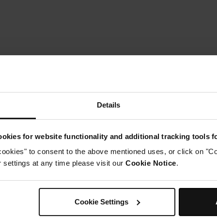
Details
Instructions
okies for website functionality and additional tracking tools 
tape 1
cookies" to consent to the above mentioned uses, or click on "Co
assez les spaghettis en deux et ajoutez-les dans la marmite 
settings at any time please visit our
Cookie Notice
.
Étape 2
jouter l'eau et l'huile d'olive.
Étape 3
oussez les spaghettis sous l'eau.
Cookie Settings
Étape 4