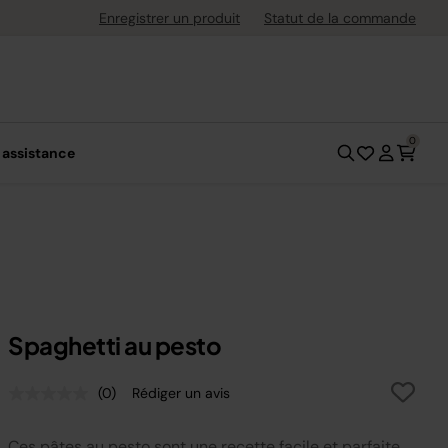
uite dès 40 € d'achat
Enregistrer un produit
Statut de la commande
0
 assistance
Spaghetti au pesto
(0)
Rédiger un avis
Aucune
valeur
de
Ces pâtes au pesto sont une recette facile et parfaite