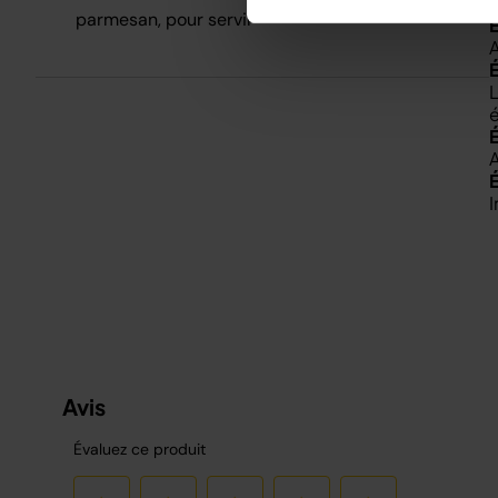
F
parmesan, pour servir
A
L
é
A
I