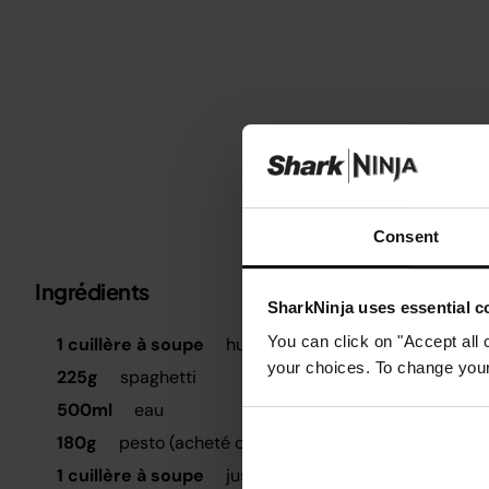
Consent
Ingrédients
Métrique
Impérial
SharkNinja uses essential co
É
You can click on "Accept all 
1 cuillère à soupe
huile d'olive
C
your choices. To change your 
225g
spaghetti
A
500ml
eau
180g
pesto (acheté dans le commerce)
P
1 cuillère à soupe
jus de citron