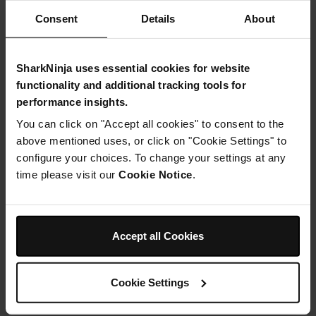
combiner.
Consent
Details
About
Étape 3
Versez le mélange dans des moules à sucettes et
ajoutez les bâtons de sucettes. Placez-les au
congélateur pendant la nuit pour qu'ils durcissent.
SharkNinja uses essential cookies for website
Étape 4
functionality and additional tracking tools for
Faites fondre le chocolat noir dans une casserole à feu
performance insights.
doux, en remuant fréquemment pour éviter qu'il ne
brûle. Retirez du feu une fois fondu et laissez refroidir
You can click on "Accept all cookies" to consent to the
pendant environ 10 minutes.
above mentioned uses, or click on "Cookie Settings" to
Étape 5
configure your choices. To change your settings at any
Retirez les sucettes glacées du congélateur et
time please visit our
Cookie Notice
.
démoulez-les avec précaution.
Étape 6
Plongez chaque sucette dans le chocolat fondu pour en
recouvrir le dessus, placez-les sur un plateau ou une
assiette, puis saupoudrez les pistaches hachées pour
Accept all Cookies
qu'elles adhèrent au chocolat.
Étape 7
Remettez au congélateur pendant 1 heure pour
Cookie Settings
permettre au chocolat de durcir.