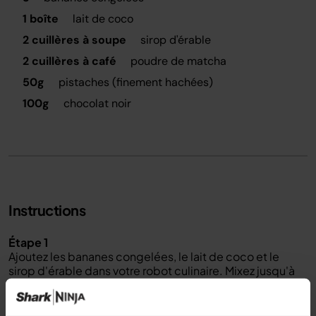
1 boîte
lait de coco
2 cuillères à soupe
sirop d'érable
2 cuillères à café
poudre de matcha
50g
pistaches (finement hachées)
100g
chocolat noir
Instructions
Étape 1
Ajoutez les bananes congelées, le lait de coco et le
sirop d'érable dans votre robot culinaire. Mixez jusqu'à
obtenir une texture lisse et crémeuse.
Étape 2
Ajoutez la poudre de matcha et mixez à nouveau pour