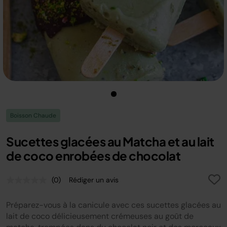
Boisson Chaude
Sucettes glacées au Matcha et au lait
de coco enrobées de chocolat
(0)
Rédiger un avis
Aucune
valeur
de
Préparez-vous à la canicule avec ces sucettes glacées au
notation.
Lien
lait de coco délicieusement crémeuses au goût de
sur