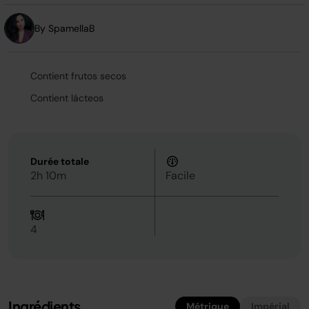
la
même
page.
By SpamellaB
Contient frutos secos
Contient lácteos
Durée totale
2h 10m
Facile
4
Ingrédients
Métrique
Impérial