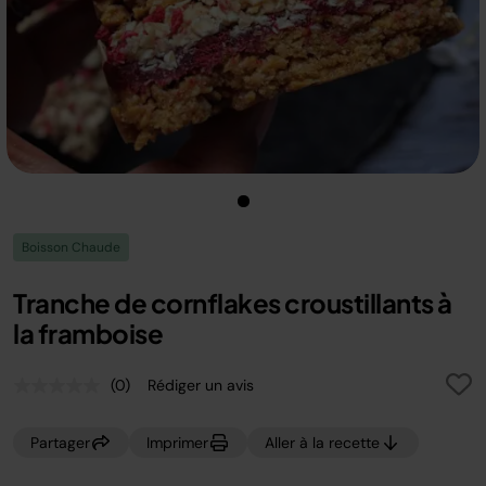
Boisson Chaude
Tranche de cornflakes croustillants à
la framboise
(0)
Rédiger un avis
Aucune
valeur
de
Partager
Imprimer
Aller à la recette
notation.
Lien
sur