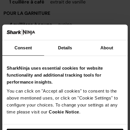
1 cuillère à café
extrait de vanille
POUR LA GARNITURE
4 cuillères à soupe
avoine
4 cuillères à soupe
amandes effilées
3 cuillères à soupe
sirop d'érable
Consent
Details
About
2 cuillères à soupe
framboises lyophilisées
SharkNinja uses essential cookies for website
functionality and additional tracking tools for
performance insights.
You can click on "Accept all cookies" to consent to the
Instructions
above mentioned uses, or click on "Cookie Settings" to
configure your choices. To change your settings at any
Étape 1
time please visit our
Cookie Notice
.
Préparez d'abord la base - Passez les ingrédients au
robot Ninja Kitchen jusqu'à ce qu'ils soient combinés,
puis pressez-les dans le fond d'un moule à fond