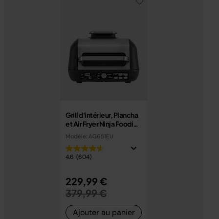
Grill d'intérieur, Plancha
et Air Fryer Ninja Foodi
MAX PRO 7,6 L AG651EU
Modèle: AG651EU
4.6
(604)
Prix réduit de
229,99 €
au
379,99 €
Ajouter au panier