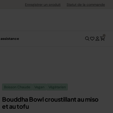
uite dès 40 € d'achat
Enregistrer un produit
Statut de la commande
0
 assistance
Boisson Chaude
Vegan
Végétarien
Bouddha Bowl croustillant au miso
et au tofu