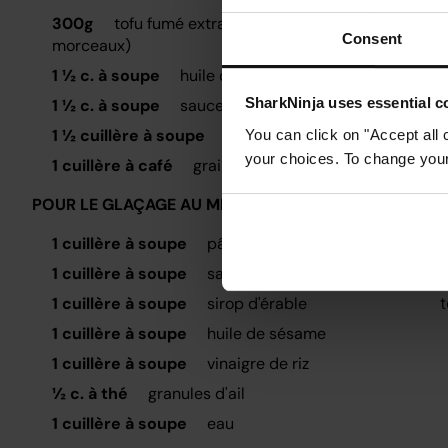
m
300g
tofu fumé extra ferme (coupé en petits
Consent
M
morceaux)
V
1 ½ c. à soupe
huile d'olive extra-vierge
P
SharkNinja uses essential co
1 ½ c. à soupe
sauce de soja
1 ½ cuillère à soupe
fécule de maïs
You can click on "Accept all 
your choices. To change your 
U
1 cuillère à café
graines de sésame
e
POUR LE GLAÇAGE AU MISO
P
l
1 cuillère à soupe
pâte miso
1 cuillère à soupe
sauce de soja
R
t
1 cuillère à soupe
sirop d'érable
1 cuillère à soupe
huile de sésame
1 cuillère à soupe
vinaigre de riz
½ c. à thé
granules d'ail
1 cuillère à soupe
eau