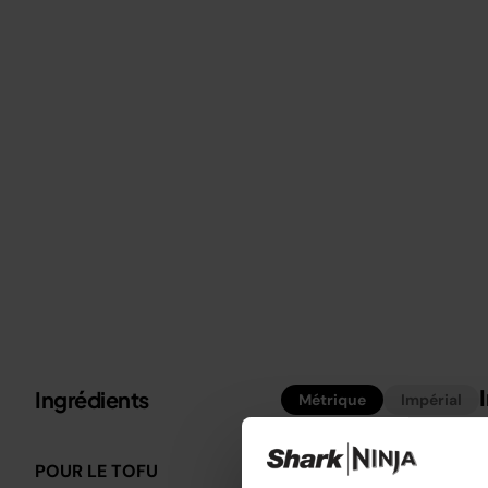
Ingrédients
Métrique
Impérial
É
C
POUR LE TOFU