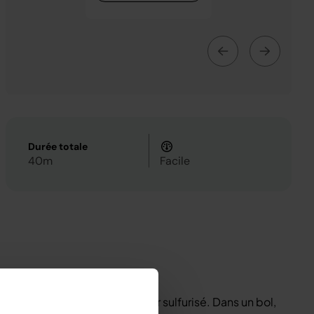
Durée totale
40m
Facile
laque à pâtisserie de papier sulfurisé. Dans un bol,