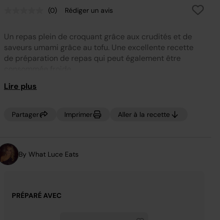
(0)
Rédiger un avis
Aucune
valeur
de
Un repas plein de croquant grâce aux crudités et de
notation.
Lien
saveurs umami grâce au tofu. Une excellente recette
sur
de préparation de repas qui peut également être
la
même
consommée froide.
page.
Lire plus
Partager
Imprimer
Aller à la recette
By What Luce Eats
PRÉPARÉ AVEC