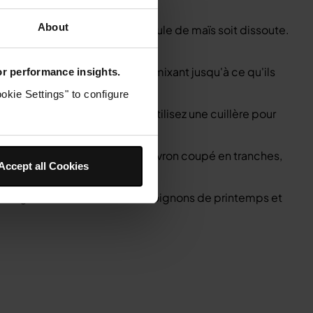
morceaux de tofu.
About
au jusqu'à ce que toute la fécule de maïs soit dissoute.
ire au four pendant 25 minutes.
grédients dans le ninja et en mixant jusqu'à ce qu'ils
for performance insights.
okie Settings" to configure
sez le glaçage sur le dessus. Utilisez une cuillère pour
ur pendant 5 minutes.
s deux assiettes, ajoutez le poivron coupé en tranches,
Accept all Cookies
z les graines de sésame et les oignons de printemps et