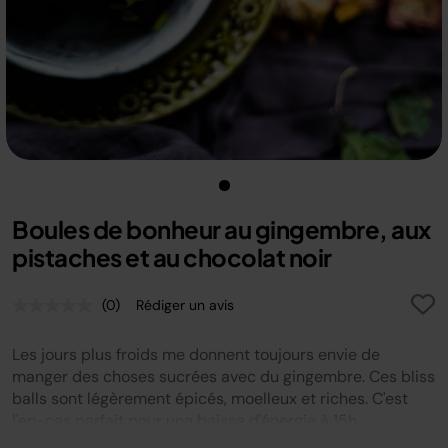
Boules de bonheur au gingembre, aux
pistaches et au chocolat noir
(0)
Rédiger un avis
Aucune
valeur
de
Les jours plus froids me donnent toujours envie de
notation.
Lien
manger des choses sucrées avec du gingembre. Ces bliss
sur
balls sont légèrement épicés, moelleux et riches. C'est
la
l'en-cas parfait pour une baisse d'énergie à 15h.
même
page.