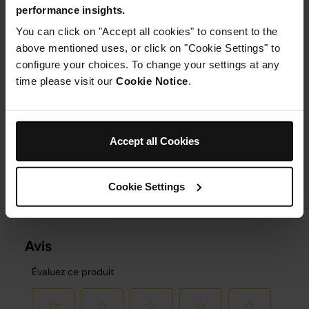
gingembre, le cacao et le sel dans le mixeur et mixez
performance insights.
jusqu'à ce que tout soit combiné.
You can click on "Accept all cookies" to consent to the
Étape 2
above mentioned uses, or click on "Cookie Settings" to
Former des boules de 1 pouce et les recouvrir de
configure your choices. To change your settings at any
chocolat fondu.
Étape 3
time please visit our
Cookie Notice
.
Recouvrir de pistaches et réfrigérer pendant 30
minutes.
Accept all Cookies
Cookie Settings