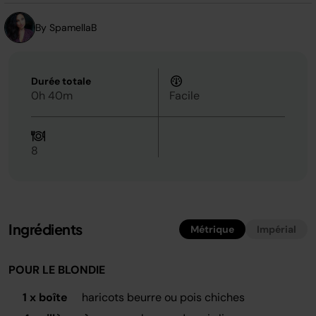
la
même
page.
By SpamellaB
Durée totale
0h 40m
Facile
8
Ingrédients
Métrique
Impérial
POUR LE BLONDIE
1 x boîte
haricots beurre ou pois chiches