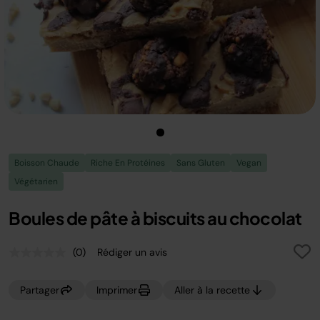
Boisson Chaude
Riche En Protéines
Sans Gluten
Vegan
Végétarien
Boules de pâte à biscuits au chocolat
(0)
Rédiger un avis
Aucune
valeur
de
Partager
Imprimer
Aller à la recette
notation.
Lien
sur