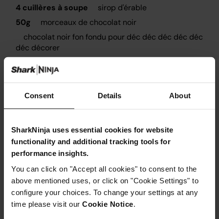
4 cuillères à soupe
sirop d'érable
50g
morceaux de chocolat noir
chocolat noir fon fondu pour déc déc déc déc déc
déc décorer
Consent
Details
About
Instructions
SharkNinja uses essential cookies for website
functionality and additional tracking tools for
Étape 1
Préchauffez le four à 180°C. Graissez et tapissez un
performance insights.
moule de 9x9 pouces.
You can click on "Accept all cookies" to consent to the
Étape 2
above mentioned uses, or click on "Cookie Settings" to
Placez les haricots beurre, le beurre de noix, le sirop
d'érable, le lait et la vanille dans votre robot Ninja
configure your choices. To change your settings at any
Kitchen Nutri Ninja et fouettez jusqu'à obtenir une
time please visit our
Cookie Notice
.
texture lisse.