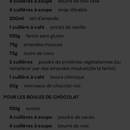
4 cuillères à soupe
beurre de noix lisse
4 cuillères à soupe
sirop d'érable
200ml
lait d'amande
1 cuillère à café
extrait de vanille
100g
farine sans gluten
75g
amandes moulues
75g
sucre de coco
2 cuillères
poudre de protéines végétaliennes (ou
remplacer par des amandes moulues/de la farine)
1 cuillère à café
levure chimique
50g
morceaux de chocolat noir
POUR LES BOULES DE CHOCOLAT
100g
avoine
4 cuillères à soupe
poudre de cacao
4 cuillères à soupe
beurre de noix