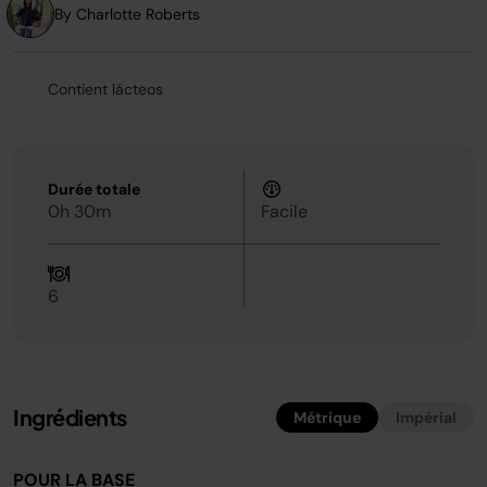
page.
By Charlotte Roberts
Contient lácteos
Durée totale
0h 30m
Facile
6
Ingrédients
Métrique
Impérial
POUR LA BASE