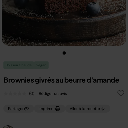
Boisson Chaude
Vegan
Brownies givrés au beurre d'amande
(0)
Rédiger un avis
Aucune
valeur
de
Partager
Imprimer
Aller à la recette
notation.
Lien
sur
la
même