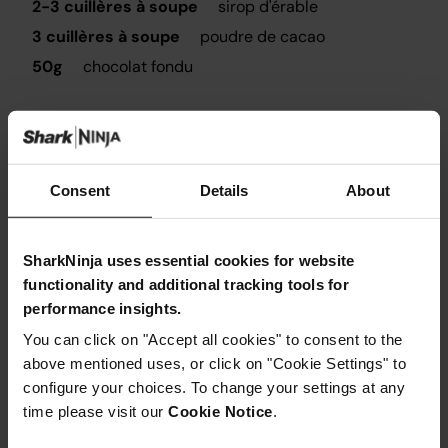
2-3 cuillères à soupe
sirop d'érable
3 cuillères à soupe
poudre de cacao
50g
chocolat fondu
Consent
Details
About
Instructions
SharkNinja uses essential cookies for website
Étape 1
Préchauffez votre four à 180°C et tapissez un moule à
functionality and additional tracking tools for
brownie de papier sulfurisé.
performance insights.
Étape 2
You can click on "Accept all cookies" to consent to the
Dans votre robot culinaire Ninja, ajoutez tous les
ingrédients secs et mixez-les pour les combiner.
above mentioned uses, or click on "Cookie Settings" to
Étape 3
configure your choices. To change your settings at any
Faites fondre le chocolat et l'huile de coco ensemble,
time please visit our
Cookie Notice
.
puis incorporez-les à vos ingrédients secs. Ajoutez les
2/3 de votre mélange de lait, remuez le tout pour