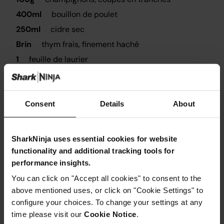
400ml
bouillon de poulet
250ml
cidre sec
Brin
thym frais, finement haché
1
feuille de laurier
1/2 cuillère à café
sel
1/2 cuillère à café
poivre noir
100g
pois congelés
Consent
Details
About
125ml
crème fraîche
50g
farine ordinaire
SharkNinja uses essential cookies for website
functionality and additional tracking tools for
performance insights.
You can click on "Accept all cookies" to consent to the
above mentioned uses, or click on "Cookie Settings" to
configure your choices. To change your settings at any
Instructions
time please visit our
Cookie Notice
.