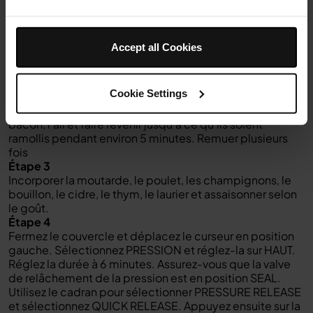
Étape 1
Déplacez le curseur sur la position AIR FRY/COOKER.
Sélectionnez SEAR/SAUTÈ et réglez sur 4. Sélectionnez
Accept all Cookies
START/STOP pour commencer. Laissez préchauffer
pendant 2 minutes, puis ajoutez le beurre dans la
casserole.
Cookie Settings
Étape 2
Une fois le beurre fondu, ajouter l'oignon, les poireaux, le
bacon, l'ail et faire revenir jusqu'à ce qu'ils soient
ramollis pendant environ 5 minutes. Remuer plusieurs
fois
Étape 3
Incorporer la moutarde, le poulet, les champignons, le
bouillon, le cidre, le thym, le laurier et assaisonner selon
le goût.
Étape 4
Fermez le couvercle et déplacez le curseur en position
gauche. Sélectionnez PRESSION et réglez-la sur HAUT.
Réglez la durée à 6 minutes. Assurez-vous que la valve
de relâchement de la pression est en position SEAL.
Utilisez le cadran pour sélectionner PRESSURE RELEASE
et sélectionnez QUICK RELEASE. Appuyez ensuite sur la