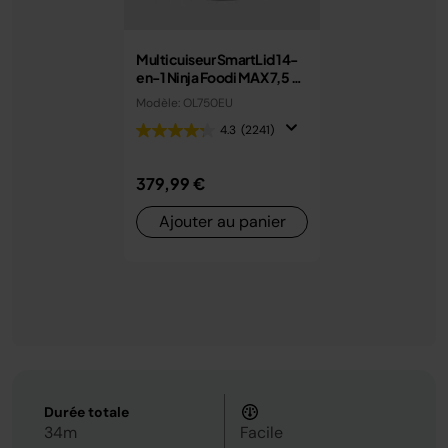
Multicuiseur SmartLid 14-
en-1 Ninja Foodi MAX 7,5 L
avec couvercle intelligent
Modèle: OL750EU
OL750EU
4.3
(2241)
379,99 €
Ajouter au panier
Durée totale
34m
Facile