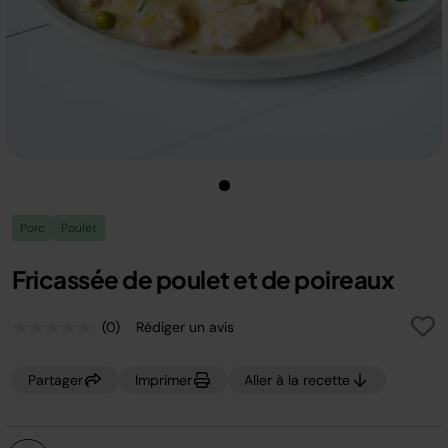
Porc
Poulet
Fricassée de poulet et de poireaux
(0)
Rédiger un avis
Aucune
valeur
de
Partager
Imprimer
Aller à la recette
notation.
Lien
sur
la
même