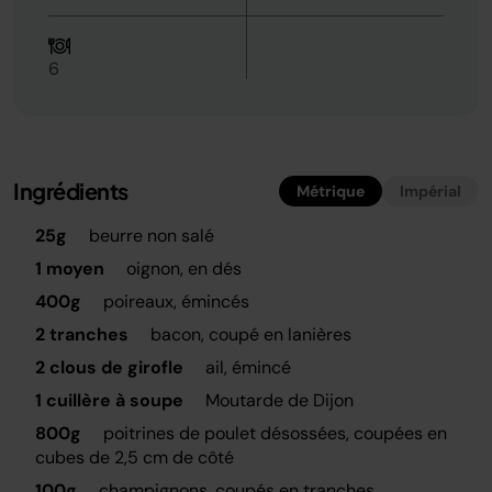
6
Ingrédients
Métrique
Impérial
25g
beurre non salé
1 moyen
oignon, en dés
400g
poireaux, émincés
2 tranches
bacon, coupé en lanières
2 clous de girofle
ail, émincé
1 cuillère à soupe
Moutarde de Dijon
800g
poitrines de poulet désossées, coupées en
cubes de 2,5 cm de côté
100g
champignons, coupés en tranches