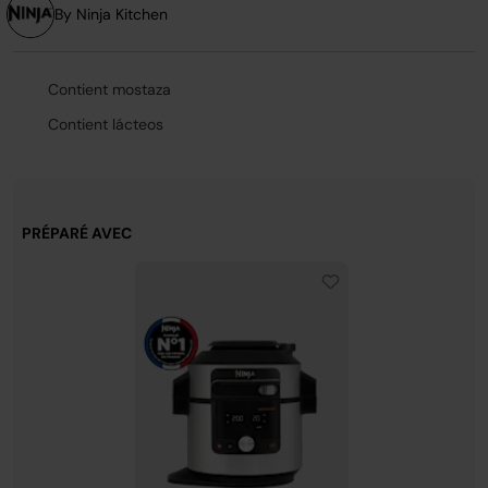
page.
By Ninja Kitchen
Contient mostaza
Contient lácteos
PRÉPARÉ AVEC