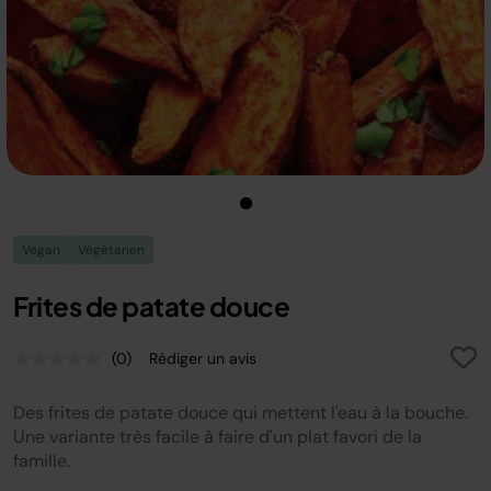
Vegan
Végétarien
Frites de patate douce
(0)
Rédiger un avis
Aucune
valeur
de
Des frites de patate douce qui mettent l'eau à la bouche.
notation.
Lien
Une variante très facile à faire d'un plat favori de la
sur
famille.
la
même