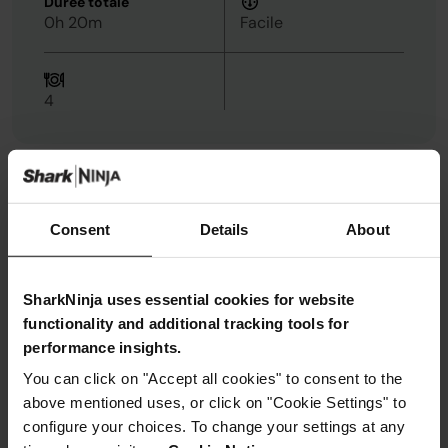
Durée totale
0h 20m
Facile
4
Ingrédients
Métrique
Impérial
Consent
Details
About
750g
patates douces, coupées en morceaux de 2,5
cm
SharkNinja uses essential cookies for website
1 cuillère à soupe
huile
functionality and additional tracking tools for
performance insights.
You can click on "Accept all cookies" to consent to the
above mentioned uses, or click on "Cookie Settings" to
configure your choices. To change your settings at any