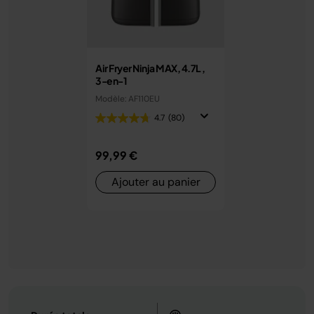
Air Fryer Ninja MAX, 4.7L ,
3-en-1
Modèle: AF110EU
4.7
(80)
99,99 €
Ajouter au panier