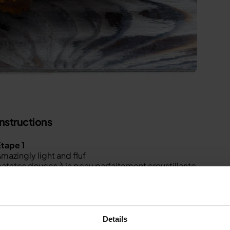
Instructions
tape 1
mazingly light and fluf
atates douces à la peau parfaitement croustillante.
Étape 2
ober l'huile d'olive
t le sel sur l'extérieur de chaque patate douce. Le mieux est 
Details
Étape 3