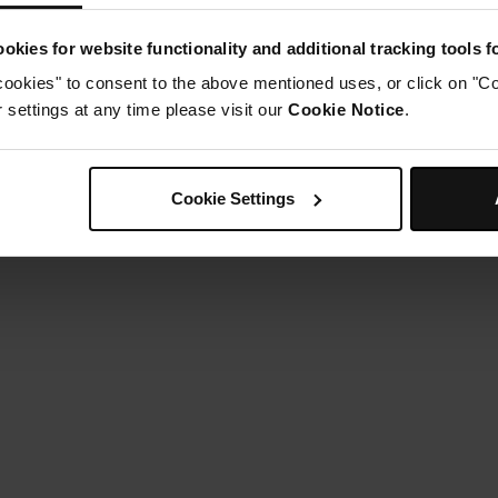
ettez le panier de la friteuse à l'intérieur de votre friteuse à a
Étape 4
okies for website functionality and additional tracking tools 
éfinir la température à 200 degrés pour
35 minutes
cookies" to consent to the above mentioned uses, or click on "Co
érification à 30 minutes. (Le temps de cuisson
settings at any time please visit our
Cookie Notice
.
ariera légèrement selon la taille de vos pommes de terre).
Étape 5
etirez immédiatement, tranchez, épongez le milieu et ajou
Cookie Settings