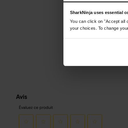
M
SharkNinja uses essential co
D
You can click on "Accept all 
v
your choices. To change your 
v
R