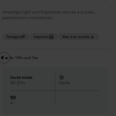
Aucune
valeur
de
Amazingly light and flufpatates douces à la peau
notation.
Lien
parfaitement croustillante. .
sur
la
même
page.
Partager
Imprimer
Aller à la recette
By Tiffin and Tea
Durée totale
0h 37m
Facile
4