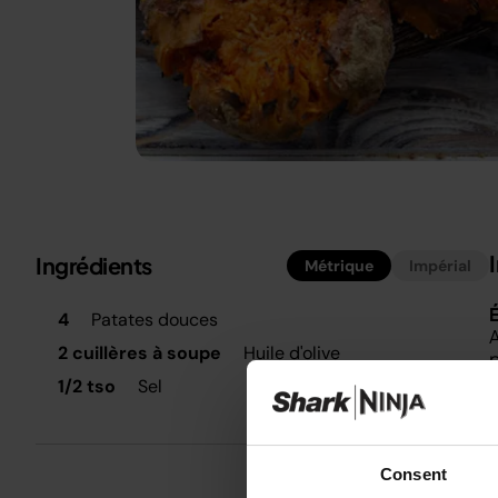
Ingrédients
Métrique
Impérial
É
4
Patates douces
A
2 cuillères à soupe
Huile d'olive
p
.
1/2 tso
Sel
R
e
.
Consent