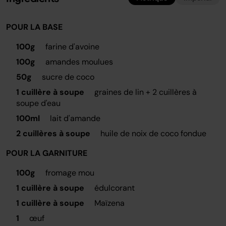
POUR LA BASE
100g
farine d'avoine
100g
amandes moulues
50g
sucre de coco
1 cuillère à soupe
graines de lin + 2 cuillères à
soupe d'eau
100ml
lait d'amande
2 cuillères à soupe
huile de noix de coco fondue
POUR LA GARNITURE
100g
fromage mou
1 cuillère à soupe
édulcorant
1 cuillère à soupe
Maïzena
1
œuf