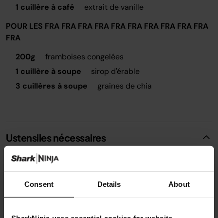
1 cuillère à café
extrait de vanille
POUR LES FRA FRA FRA FRA FRA FRA FRA FRA FRA FRA
FRA
200g
framboises congelées
1 cuillère à soupe
sirop d'érable
3 cuillères à soupe
graines de chia
Ustensiles nécessaires
Casserole Ninja Foodi ZEROSTICK
Consent
Details
About