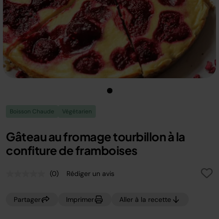
Boisson Chaude
Végétarien
Gâteau au fromage tourbillon à la
confiture de framboises
(0)
Rédiger un avis
Aucune
valeur
de
Partager
Imprimer
Aller à la recette
notation.
Lien
sur