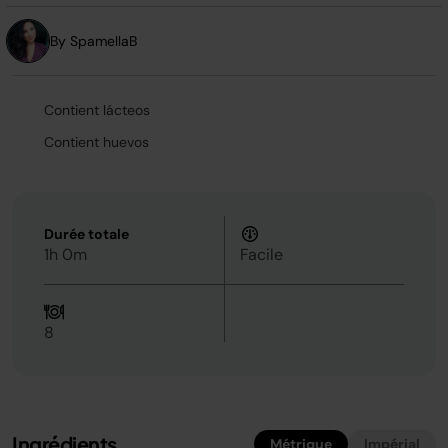
la
même
page.
By SpamellaB
Contient lácteos
Contient huevos
Durée totale
1h 0m
Facile
8
Ingrédients
Métrique
Impérial