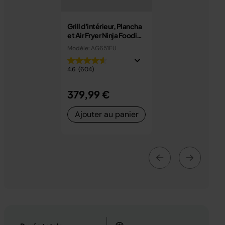
Grill d'intérieur, Plancha
et Air Fryer Ninja Foodi
MAX PRO 7,6 L AG651EU
Modèle: AG651EU
4.6
(604)
379,99 €
Ajouter au panier