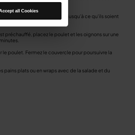
hauffage.
Accept all Cookies
u tzatziki dans un bol moyen jusqu'à ce qu'ils soient
st préchauffé, placez le poulet et les oignons sur une
 minutes.
r le poulet. Fermez le couvercle pour poursuivre la
des pains plats ou en wraps avec de la salade et du