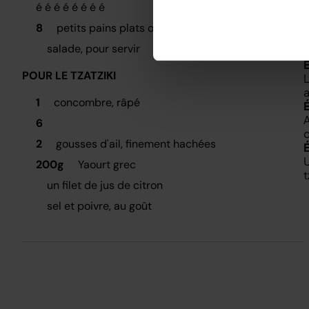
é é é é é é é é
8
petits pains plats ou wraps, pour servir
P
salade, pour servir
b
POUR LE TZATZIKI
L
a
1
concombre, râpé
A
6
c
2
gousses d'ail, finement hachées
U
200g
Yaourt grec
t
un filet de jus de citron
sel et poivre, au goût