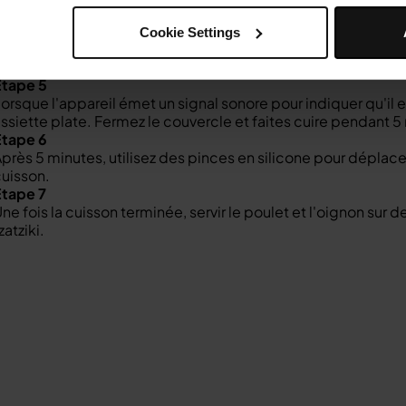
minutes. Sélectionnez START/STOP pour commencer le préc
Étape 4
Cookie Settings
endant que l'appareil préchauffe, mélanger les ingrédients d
ien combinés. Assaisonner de sel et de poivre au goût.
Étape 5
orsque l'appareil émet un signal sonore pour indiquer qu'il e
ssiette plate. Fermez le couvercle et faites cuire pendant 5
Étape 6
près 5 minutes, utilisez des pinces en silicone pour déplace
uisson.
Étape 7
ne fois la cuisson terminée, servir le poulet et l'oignon sur 
zatziki.