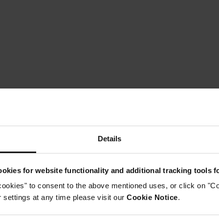
Instructions
tape 1
Details
élanger l'huile d'olive, l'assaisonnement gyros, l'ail, le sel e
Étape 2
apillonner les poitrines de poulet, puis les aplatir pour obt
okies for website functionality and additional tracking tools 
t l'ajouter à la marinade du gyros avec l'oignon tranché. Re
ettez-le au réfrigérateur pendant 2 heures pour le faire mar
cookies" to consent to the above mentioned uses, or click on "Co
Étape 3
settings at any time please visit our
Cookie Notice
.
nsérez la plaque du gril dans l'appareil. Placez la plaque pla
epose à plat. Fermez le couvercle et sélectionnez FLAT PLAT