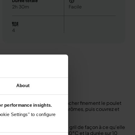
Durée totale
2h 30m
Facile
4
About
t le poivre dans un grand bol.
enir une épaisseur uniforme. Trancher finement le poulet
for performance insights.
muez pour enrober le poulet d'arômes, puis couvrez et
iner.
okie Settings" to configure
te sur le dessus de la plaque du gril de façon à ce qu'elle
E, réglez la température sur 200°C et la durée sur 10