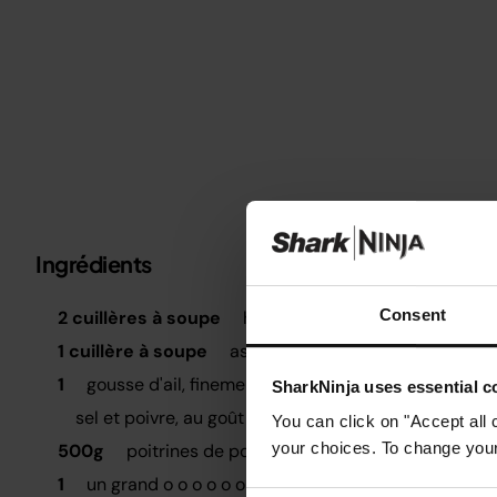
Ingrédients
Métrique
Impérial
É
Consent
2 cuillères à soupe
huile
M
1 cuillère à soupe
assaisonnement pour gyros
P
1
gousse d'ail, finement hachée
SharkNinja uses essential co
e
sel et poivre, au goût
m
You can click on "Accept all 
your choices. To change your 
500g
poitrines de poulet désossées
I
1
un grand o o o o o o é é é é é é é é é é é é é é é é
r