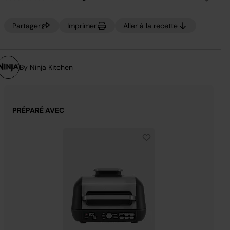
Aucune
valeur
de
notation.
Partager
Imprimer
Aller à la recette
Lien
sur
la
même
page.
By Ninja Kitchen
PRÉPARÉ AVEC