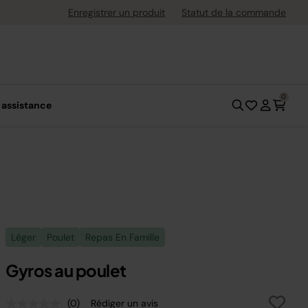
ement flexible avec Klarna
Enregistrer un produit
Statut de la commande
0
 assistance
Léger
Poulet
Repas En Famille
Gyros au poulet
(0)
Rédiger un avis