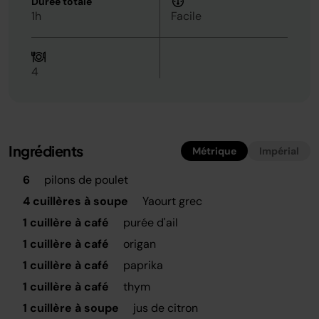
Durée totale
1h
Facile
4
Ingrédients
Métrique
Impérial
6
pilons de poulet
4 cuillères à soupe
Yaourt grec
1 cuillère à café
purée d'ail
1 cuillère à café
origan
1 cuillère à café
paprika
1 cuillère à café
thym
1 cuillère à soupe
jus de citron