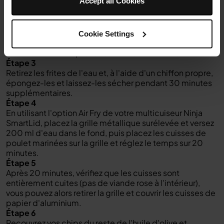
Accept all Cookies
Étape 2
Pendant la marinade du poulet, épluchez les pommes
de terre et coupez-les en fines frites. Placez les frites
dans un bol d'eau froide pendant 30 minutes. Cela
Cookie Settings
élimine une partie de l'amidon et les rend plus
croustillantes lorsqu'elles sont frites à l'air libre.
Étape 3
Retirez les frites de l'eau et, à l'aide d'un chiffon propre,
épongez-les et laissez-les sécher pendant 30 minutes
supplémentaires.
Étape 4
En utilisant l'option Air Fry de votre multicuiseur Ninja
SmartLid, placez la grille métallique surélevée et versez
200 ml d'eau dans le fond, puis placez les cuisses de
poulet marinées sur la grille et réglez le temps sur 20
minutes.
Étape 5
Après 20 minutes, vérifiez que les cuisses sont
entièrement cuites (pas de viande rose à l'intérieur),
vous pouvez alors retirer la grille et couvrir les cuisses de
papier d'aluminium.
Étape 6
Recouvrez vos chips du reste de l'huile d'olive et