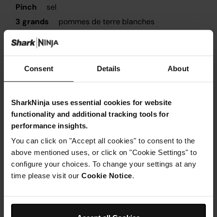
Pinch
sel
3 grands
pommes de terre blanches
1 + 1 cuillère à soupe
de l'huile d'olive, 1 pour la mar
marinade et 1 pour les chips
Consent
Details
About
SharkNinja uses essential cookies for website
functionality and additional tracking tools for
Instructions
performance insights.
You can click on "Accept all cookies" to consent to the
Étape 1
Préparez la marinade pour vos cuisses de poulet en
above mentioned uses, or click on "Cookie Settings" to
mélangeant le yaourt grec, la purée d'ail, l'origan, le
configure your choices. To change your settings at any
paprika, le thym, le jus de citron, le sel et l'huile d'olive.
time please visit our
Cookie Notice
.
Une fois la marinade préparée, mélangez vos cuisses de
poulet à la marinade et laissez-les couvertes au
réfrigérateur pendant au moins une heure, mais plus
c'est long, mieux c'est !