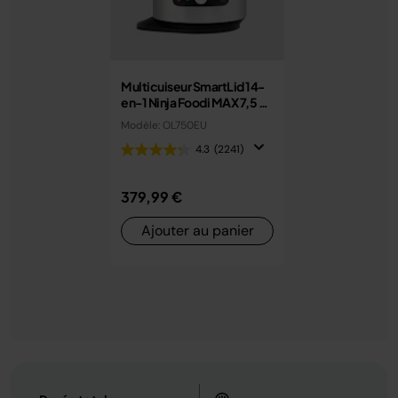
Multicuiseur SmartLid 14-
en-1 Ninja Foodi MAX 7,5 L
avec couvercle intelligent
Modèle: OL750EU
OL750EU
4.3
(2241)
379,99 €
Ajouter au panier