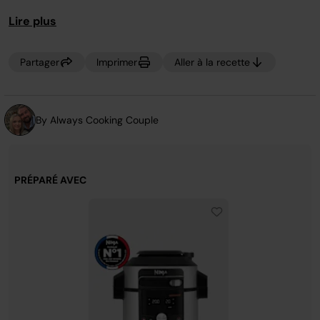
page.
des wraps et de la salade !
Lire plus
Partager
Imprimer
Aller à la recette
By Always Cooking Couple
PRÉPARÉ AVEC