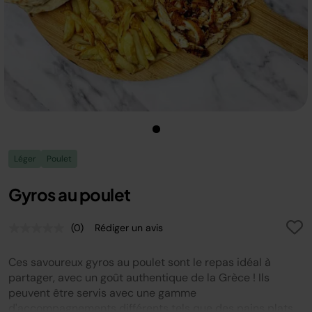
Léger
Poulet
Gyros au poulet
(0)
Rédiger un avis
Aucune
valeur
de
Ces savoureux gyros au poulet sont le repas idéal à
notation.
Lien
partager, avec un goût authentique de la Grèce ! Ils
sur
peuvent être servis avec une gamme
la
d'accompagnements différents tels que des pains plats,
même