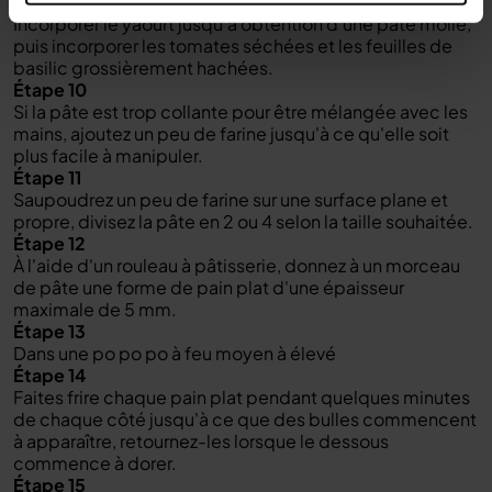
Étape 9
Incorporer le yaourt jusqu'à obtention d'une pâte molle,
puis incorporer les tomates séchées et les feuilles de
basilic grossièrement hachées.
Étape 10
Si la pâte est trop collante pour être mélangée avec les
mains, ajoutez un peu de farine jusqu'à ce qu'elle soit
plus facile à manipuler.
Étape 11
Saupoudrez un peu de farine sur une surface plane et
propre, divisez la pâte en 2 ou 4 selon la taille souhaitée.
Étape 12
À l'aide d'un rouleau à pâtisserie, donnez à un morceau
de pâte une forme de pain plat d'une épaisseur
maximale de 5 mm.
Étape 13
Dans une po po po à feu moyen à élevé
Étape 14
Faites frire chaque pain plat pendant quelques minutes
de chaque côté jusqu'à ce que des bulles commencent
à apparaître, retournez-les lorsque le dessous
commence à dorer.
Étape 15