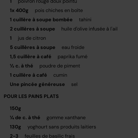
1
poivron rouge doux pointu
1x 400g
pois chiches en boîte
1 cuillère à soupe bombée
tahini
2 cuillères à soupe
huile d'olive infusée à l'ail
1
jus de citron
5 cuillères à soupe
eau froide
1,5 cuillère à café
paprika fumé
½ c. à thé
poudre de piment
1 cuillère à café
cumin
Une pincée généreuse
sel
POUR LES PAINS PLATS
150g
¼ de c. à thé
gomme xanthane
130g
yoghourt sans produits laitiers
2-3
feuilles de basilic frais