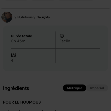
Lien
sur
la
même
page.
By Nutritiously Naughty
Durée totale
0h 45m
Facile
4
Ingrédients
Métrique
Impérial
POUR LE HOUMOUS