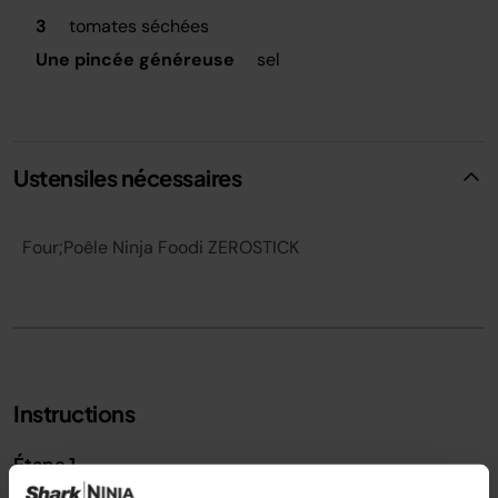
3
tomates séchées
Une pincée généreuse
sel
Ustensiles nécessaires
Four;Poêle Ninja Foodi ZEROSTICK
Instructions
Étape 1
Préchauffer le four à 190°C