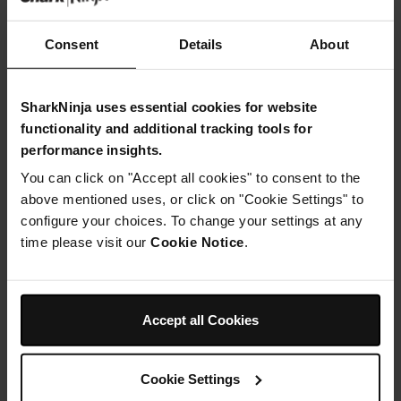
Étape 2
Couper le poivron en quatre dans le sens de la longueur
et l'épépiner.
Consent
Details
About
Étape 3
Faites rôtir le poivron sur une plaque de four pendant 20
minutes.
SharkNinja uses essential cookies for website
Étape 4
functionality and additional tracking tools for
Laissez-le refroidir, puis retirez la plus grande partie
performance insights.
possible de la peau.
Étape 5
You can click on "Accept all cookies" to consent to the
Ajoutez le poivron, ainsi que le reste des ingrédients du
above mentioned uses, or click on "Cookie Settings" to
houmous, à l'accessoire de votre robot culinaire et
configure your choices. To change your settings at any
sélectionnez l'option purée.
Étape 6
time please visit our
Cookie Notice
.
Laisser réduire le houmous en purée jusqu'à ce qu'il
épaississe et devienne lisse.
Étape 7
Conserver dans un récipient hermétique au
Accept all Cookies
réfrigérateur.
Étape 8
Pour préparer les pains plats, mélangez la farine et la
Cookie Settings
gomme de xanthane dans un grand bol.