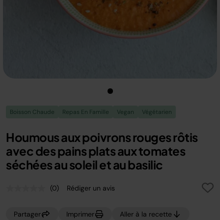
Boisson Chaude
Repas En Famille
Vegan
Végétarien
Houmous aux poivrons rouges rôtis
avec des pains plats aux tomates
séchées au soleil et au basilic
(0)
Rédiger un avis
Aucune
valeur
de
Partager
Imprimer
Aller à la recette
notation.