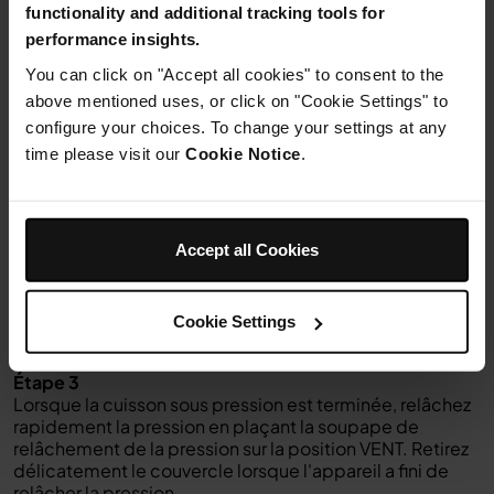
functionality and additional tracking tools for
performance insights.
You can click on "Accept all cookies" to consent to the
above mentioned uses, or click on "Cookie Settings" to
Instructions
configure your choices. To change your settings at any
time please visit our
Cookie Notice
.
Étape 1
Versez l'eau dans la casserole, puis insérez la grille
réversible en position basse vapeur. Empilez le nombre
souhaité d'œufs sur la grille.
Étape 2
Accept all Cookies
Assemblez le couvercle à pression, en vous assurant que
la valve de relâchement de la pression est en position
SEAL. Sélectionnez PRESSION et réglez-la sur HAUT.
Cookie Settings
Réglez la durée à 3 minutes. Sélectionnez START/STOP
pour commencer.
Étape 3
Lorsque la cuisson sous pression est terminée, relâchez
rapidement la pression en plaçant la soupape de
relâchement de la pression sur la position VENT. Retirez
délicatement le couvercle lorsque l'appareil a fini de
relâcher la pression.