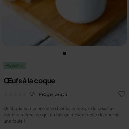
Végétarien
Œufs à la coque
(0)
Rédiger un avis
Aucune
valeur
de
Quel que soit le nombre d'œufs, le temps de cuisson
notation.
Lien
reste le même, ce qui en fait un moyen facile de nourrir
sur
une foule !
la
même