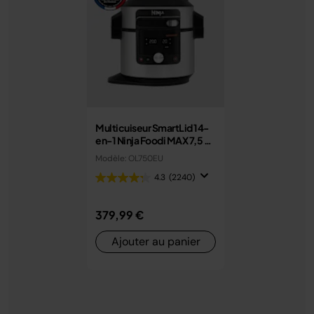
Multicuiseur SmartLid 14-
en-1 Ninja Foodi MAX 7,5 L
avec couvercle intelligent
Modèle: OL750EU
OL750EU
4.3
(2240)
379,99 €
Ajouter au panier