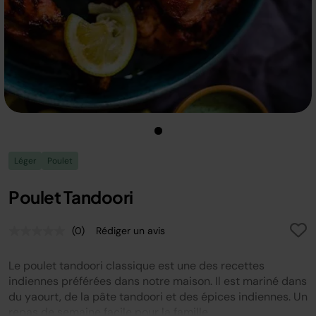
Léger
Poulet
Poulet Tandoori
(0)
Rédiger un avis
Aucune
valeur
de
Le poulet tandoori classique est une des recettes
notation.
Lien
indiennes préférées dans notre maison. Il est mariné dans
sur
du yaourt, de la pâte tandoori et des épices indiennes. Un
la
repas de semaine facile pour la famille
même