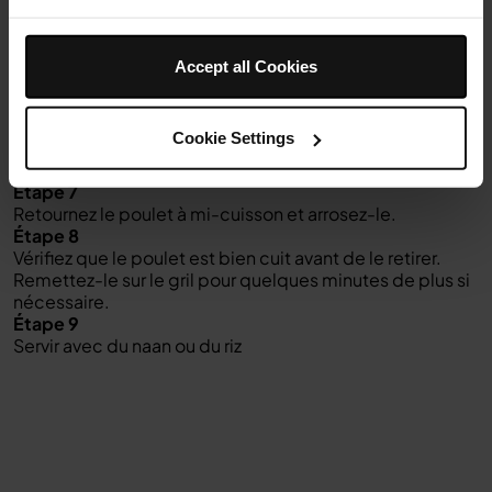
Insérez la plaque de gril dans le gril et la friteuse Ninja
Foodi Health, et fermez le couvercle.
Étape 5
Accept all Cookies
Sélectionnez Grill, réglez la température sur l'option la
plus élevée et réglez le minuteur sur 18 minutes.
Étape 6
Cookie Settings
Vaporisez d'huile et ajoutez le poulet sur la plaque du
gril.
Étape 7
Retournez le poulet à mi-cuisson et arrosez-le.
Étape 8
Vérifiez que le poulet est bien cuit avant de le retirer.
Remettez-le sur le gril pour quelques minutes de plus si
nécessaire.
Étape 9
Servir avec du naan ou du riz