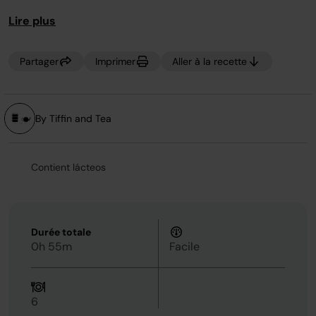
page.
Lire plus
Partager
Imprimer
Aller à la recette
By Tiffin and Tea
Contient lácteos
Durée totale
0h 55m
Facile
6