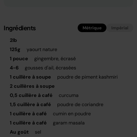
Ingrédients
Métrique
Impérial
2lb
125g
yaourt nature
1 pouce
gingembre, écrasé
4-6
gousses d'ail, écrasées
1 cuillère à soupe
poudre de piment kashmiri
2 cuillères à soupe
0,5 cuillère à café
curcuma
1,5 cuillère à café
poudre de coriandre
1 cuillère à café
cumin en poudre
1 cuillère à café
garam masala
Au goût
sel