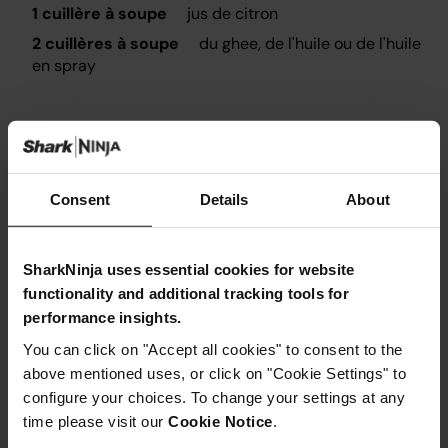
1 cuillère à soupe
jus de citron
2 cuillères à soupe
du ghee, de l'huile ou de l'huile
en spray
Consent
Details
About
Instructions
Étape 1
SharkNinja uses essential cookies for website
Découpez 2 grandes entailles dans chaque cuisse ou
functionality and additional tracking tools for
jambe de poulet.
performance insights.
Étape 2
Dans un grand bol, combinez tous les ingrédients avec
You can click on "Accept all cookies" to consent to the
le poulet et frottez la marinade dans
above mentioned uses, or click on "Cookie Settings" to
Étape 3
configure your choices. To change your settings at any
Laissez le poulet mariner pendant au moins 30 minutes
et jusqu'à 24 heures.
time please visit our
Cookie Notice
.
Étape 4