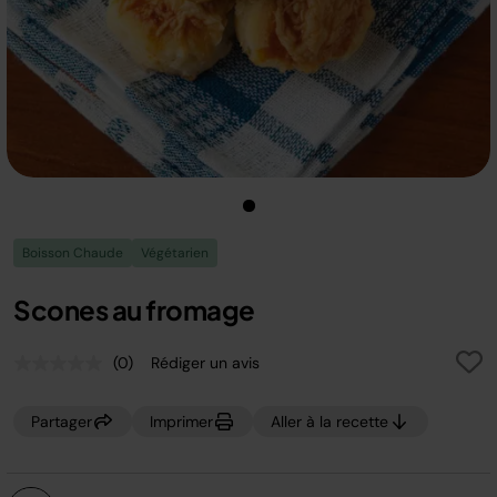
Boisson Chaude
Végétarien
Scones au fromage
(0)
Rédiger un avis
Aucune
valeur
de
Partager
Imprimer
Aller à la recette
notation.
Lien
sur
la
même