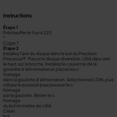
Instructions
Étape 1
Préchauffer le four à 220
°
C/gas 7.
Étape 2
Installez l'axe du disque dans le bol du Precision
Processor®. Placez le disque réversible, côté râpe vers
le haut, sur la broche. Installez le couvercle de la
goulotte d'alimentation et placez les c
fromage
dans la goulotte d'alimentation. Sélectionnez LOW, puis
utilisez le poussoir pour pousser le c
fromage
par la goulotte. Retirer le c
fromage
du bol et mettre de côté.
Clean
bol.