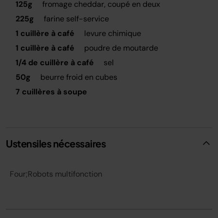
125g
fromage cheddar, coupé en deux
225g
farine self-service
1 cuillère à café
levure chimique
1 cuillère à café
poudre de moutarde
1/4 de cuillère à café
sel
50g
beurre froid en cubes
7 cuillères à soupe
Ustensiles nécessaires
Four;Robots multifonction