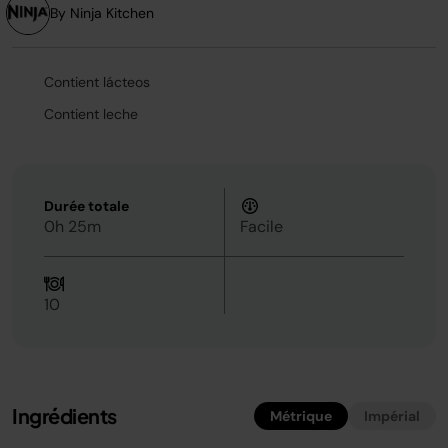
page.
By Ninja Kitchen
Contient lácteos
Contient leche
Durée totale
0h 25m
Facile
10
Ingrédients
Métrique
Impérial