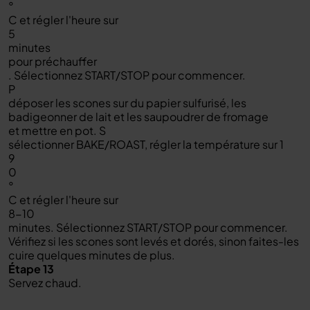
°
C et régler l'heure sur
5
minutes
pour préchauffer
. Sélectionnez START/STOP pour commencer.
P
déposer les scones sur du papier sulfurisé, les
badigeonner de lait et les saupoudrer de fromage
et mettre en pot. S
sélectionner BAKE/ROAST, régler la température sur 1
9
0
°
C et régler l'heure sur
8-10
minutes. Sélectionnez START/STOP pour commencer.
Vérifiez si les scones sont levés et dorés, sinon faites-les
cuire quelques minutes de plus.
Étape 13
Servez chaud.