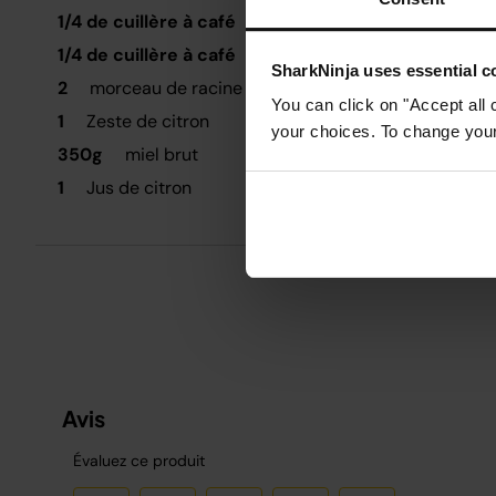
A
1/4 de cuillère à café
clous de girofle moulus
é
1/4 de cuillère à café
poivre de cayenne
v
SharkNinja uses essential co
2
morceau de racine de G g g g g g
C
You can click on "Accept all 
1
Zeste de citron
l
your choices. To change your 
c
350g
miel brut
c
1
Jus de citron
P
a