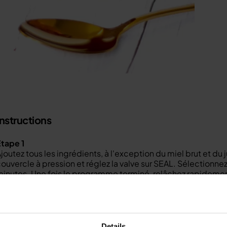
Instructions
tape 1
joutez tous les ingrédients, à l'exception du miel brut et du 
ouvercle à pression et réglez la valve sur SEAL. Sélectionn
inutes. Une fois le programme terminé, relâchez rapidement
Étape 2
ne fois que la valve s'enfonce, retirez soigneusement le co
aites cuire pendant 5 à 8 minutes. Le mélange doit être réd
iltrez dans une cruche à mesurer et jetez toutes les herbes e
Étape 3
Details