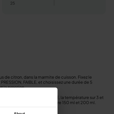
25
jus de citron, dans la marmite de cuisson. Fixez le
ez PRESSION, FAIBLE, et choisissez une durée de 5
 la pression.
uvercle. Réglez sur SEAR/SAUTE, la température sur 3 et
uit à une quantité comprise entre 150 ml et 200 ml.
t épices.
About