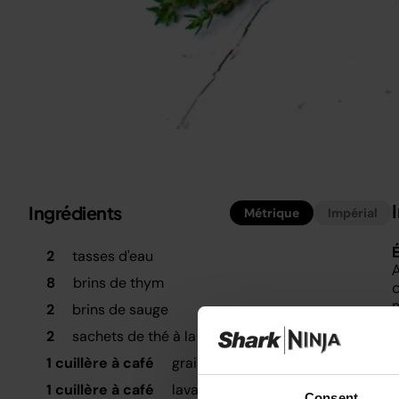
Ingrédients
Métrique
Impérial
É
2
tasses d'eau
A
8
brins de thym
c
m
2
brins de sauge
2
sachets de thé à la menthe poivrée
U
f
1 cuillère à café
graines de fenouil
F
1 cuillère à café
lavande séchée
Consent