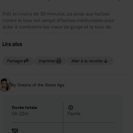
Aucune
valeur
de
Prêt en moins de 30 minutes, ce sirop aux herbes
notation.
Lien
contre la toux est rempli d'herbes médicinales pour
sur
aider à combattre les maux de gorge et la toux de
la
même
l'hiver. Convient aux enfants comme aux adultes.
page.
Lire plus
Partager
Imprimer
Aller à la recette
By Greens of the Stone Age
Durée totale
0h 22m
Facile