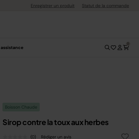
uite dès 40 € d'achat
Enregistrer un produit
Statut de la commande
0
 assistance
Boisson Chaude
Sirop contre la toux aux herbes
(0)
Rédiger un avis