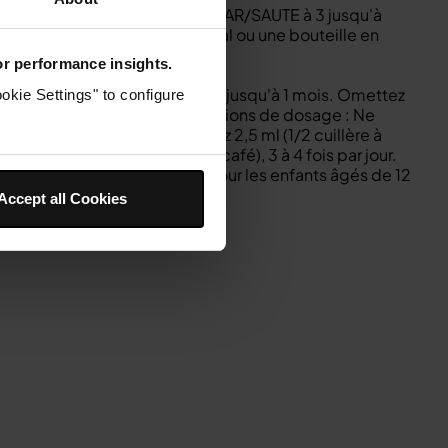
r. Remettre dans la marmite et SEAR/SAUTE à 3 jusqu'à
e miel. Transférer dans un bocal ou une bouteille en
for performance insights.
 et sombre ou au réfrigérateur jusqu'à 1 mois. Omettez
okie Settings" to configure
it à de jeunes enfants. Instructions de dosage : Ne
 âgés de 12 à 24 mois, donnez 2,5 ml (1/2 cuillère à
ans, donnez 5 ml (1 cuillère à café), 3 à 4 fois par jour.
 à soupe), 3 à 4 fois par jour. Pour les enfants âgés de 12
utes les 2 heures.
Accept all Cookies