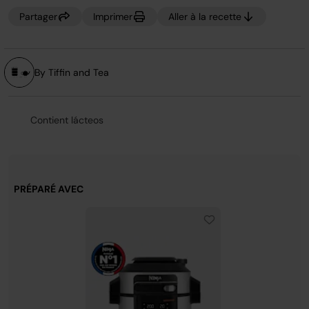
page.
Partager
Imprimer
Aller à la recette
By Tiffin and Tea
Contient lácteos
PRÉPARÉ AVEC