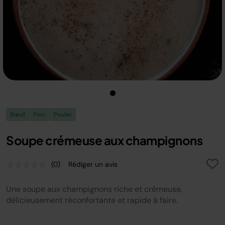
Bœuf
Porc
Poulet
Soupe crémeuse aux champignons
(0)
Rédiger un avis
Aucune
valeur
de
Une soupe aux champignons riche et crémeuse,
notation.
Lien
délicieusement réconfortante et rapide à faire.
sur
la
même