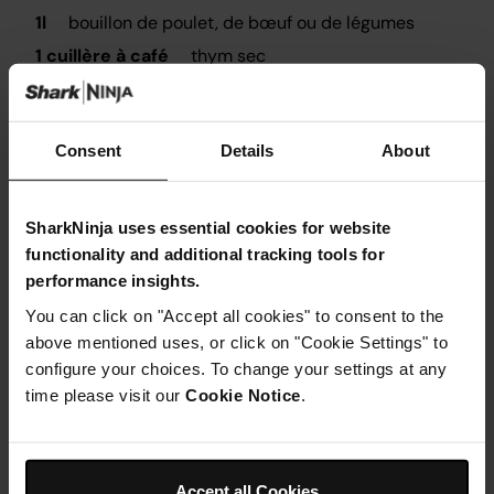
1l
bouillon de poulet, de bœuf ou de légumes
1 cuillère à café
thym sec
sel et poivre
4 cuillères à soupe
farine ordinaire
Consent
Details
About
180ml
crème double
SharkNinja uses essential cookies for website
functionality and additional tracking tools for
Ustensiles nécessaires
performance insights.
You can click on "Accept all cookies" to consent to the
Mixeur
above mentioned uses, or click on "Cookie Settings" to
configure your choices. To change your settings at any
time please visit our
Cookie Notice
.
Accept all Cookies