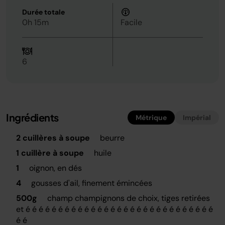
Durée totale
0h 15m
Facile
6
Ingrédients
Métrique
Impérial
2 cuillères à soupe
beurre
1 cuillère à soupe
huile
1
oignon, en dés
4
gousses d'ail, finement émincées
500g
champ champignons de choix, tiges retirées
et é é é é é é é é é é é é é é é é é é é é é é é é é é é é é
é é