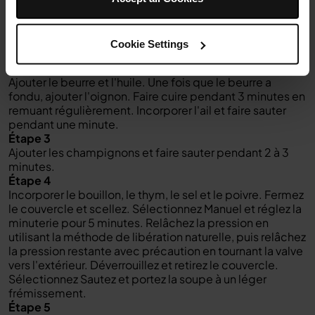
Instructions
Étape 1
Cookie Settings
Allumez le Foodi et sélectionnez la fonction Saute.
Étape 2
Ajouter le beurre et l'huile. Une fois que le beurre a
fondu, ajouter l'oignon. Faire cuire pendant 3 minutes en
remuant régulièrement. Incorporer l'ail et faire sauter
pendant une minute.
Étape 3
Ajouter les champignons et faire sauter pendant 2 à 3
minutes.
Étape 4
Incorporer le bouillon, le thym, le sel et le poivre. Fermez
le couvercle et scellez. Sélectionnez Manuel et réglez la
minuterie pour 5 minutes. Relâchez la pression en
utilisant la méthode de libération naturelle, puis relâchez
la pression restante avec précaution en tournant la valve
vers l'extérieur. Déverrouillez et retirez le couvercle.
Sélectionnez Sautez et portez la soupe à un léger
frémissement.
Étape 5