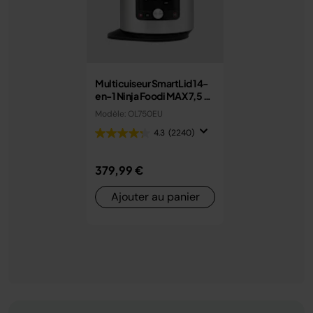
Multicuiseur SmartLid 14-
en-1 Ninja Foodi MAX 7,5 L
avec couvercle intelligent
Modèle: OL750EU
OL750EU
4.3
(2240)
379,99 €
Ajouter au panier