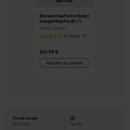
Blender chauffant et Robot
à soupe Ninja Foodi 1,7 L
Modèle: HB150EU
4.7
(1665)
169,99 €
Ajouter au panier
Durée totale
0h 05m
Facile