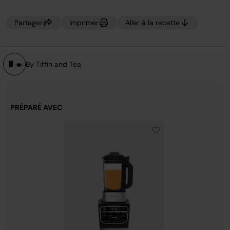
la
même
page.
Partager
Imprimer
Aller à la recette
By Tiffin and Tea
PRÉPARÉ AVEC