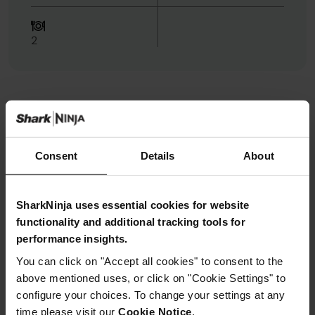
2
Ingrédients
Métrique
Impérial
1 cuillère à soupe
Huile
Consent
Details
About
1
Oignon, en dés
2
gousses d'ail, écrasées
SharkNinja uses essential cookies for website
1 livre
Poitrine de poulet, coupée en petits cubes
functionality and additional tracking tools for
2
Carottes, épluchées et coupées en petits cubes
performance insights.
100g
Maïs
You can click on "Accept all cookies" to consent to the
750ml
Bouillon de poulet
above mentioned uses, or click on "Cookie Settings" to
1 cuillère à café
Poudre de cumin
configure your choices. To change your settings at any
time please visit our
Cookie Notice
.