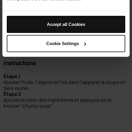
1/2 cuillère à café
Flocons de piment
1/4 de cuillère à café
Poudre de curcuma
Sel et poivre
Accept all Cookies
Cookie Settings
Instructions
Étape 1
Ajouter l'huile, l'oignon et l'ail dans l'appareil à soupe et
faire sauter.
Étape 2
Ajoutez le reste des ingrédients et appuyez sur le
bouton "chunky soup".