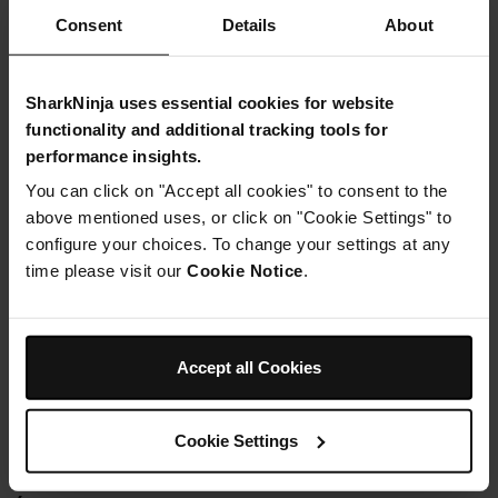
Consent
Details
About
650ml
bouillon de légumes chaud
60g
poivron rouge (épépiné, coupé en petits dés)
35g
poivron vert (épépiné, coupé en petits dés)
SharkNinja uses essential cookies for website
1/4-1 cuillère à café
flocons de piment (voir notes)
functionality and additional tracking tools for
performance insights.
50ml
ya yaourt ou crème de noix de noix de noix de
noix de noix de coco
You can click on "Accept all cookies" to consent to the
above mentioned uses, or click on "Cookie Settings" to
1/2-1 cuillère à café
flocons de sel de mer
configure your choices. To change your settings at any
1 à 2 cuillères à café
vinaigre de cidre de pomme
time please visit our
Cookie Notice
.
2 cuillères à soupe
herbes fraîches (hachées)
Accept all Cookies
Cookie Settings
Instructions