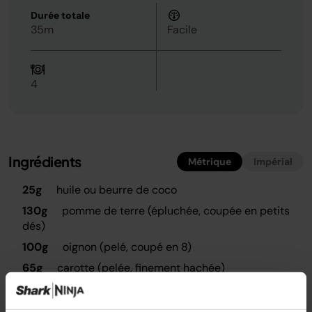
Durée totale
35m
Facile
4
Ingrédients
Métrique
Impérial
25g
huile ou beurre de coco
130g
pomme de terre (épluchée, coupée en petits
dés)
100g
oignon (pelé, coupé en 8)
65g
carotte (pelée, finement hachée)
2 grands
gousses d'ail (épluchées)
300g
maïs congelé (divisé en 2 moitiés)