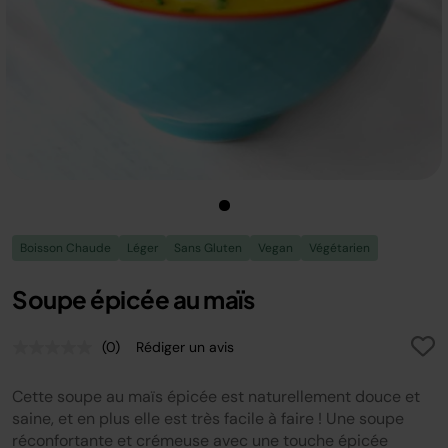
Boisson Chaude
Léger
Sans Gluten
Vegan
Végétarien
Soupe épicée au maïs
(0)
Rédiger un avis
Aucune
valeur
de
Cette soupe au maïs épicée est naturellement douce et
notation.
Lien
saine, et en plus elle est très facile à faire ! Une soupe
sur
réconfortante et crémeuse avec une touche épicée