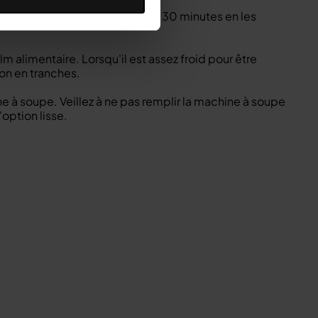
 four. Faites-les rôtir pendant 30 minutes en les
lm alimentaire. Lorsqu'il est assez froid pour être
ron en tranches.
ne à soupe. Veillez à ne pas remplir la machine à soupe
option lisse.