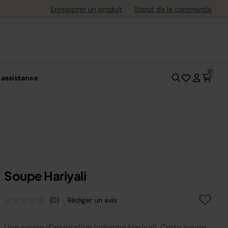
ement flexible avec Klarna
Enregistrer un produit
Statut de la commande
0
 assistance
Soupe Hariyali
(0)
Rédiger un avis
Aucune
valeur
de
Une soupe d'inspiration indienne Hariyali. Cette soupe