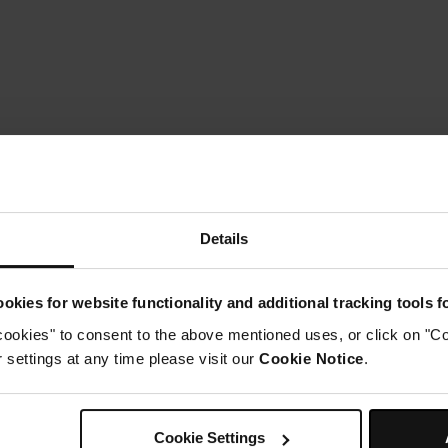
Details
okies for website functionality and additional tracking tools 
cookies" to consent to the above mentioned uses, or click on "Co
settings at any time please visit our
Cookie Notice
.
Instructions
tape 1
réchauffez le four à Gas Mark 7/220 C.
Cookie Settings