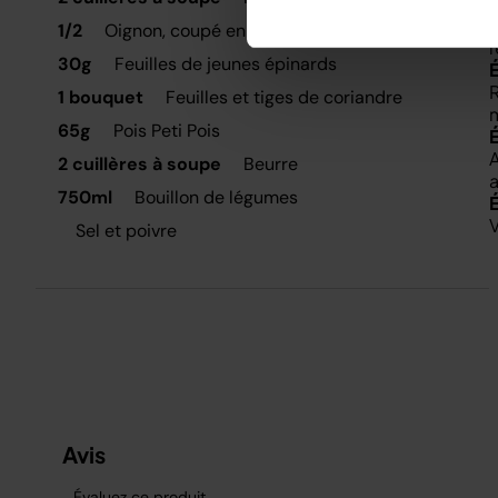
B
1/2
Oignon, coupé en cubes
r
30g
Feuilles de jeunes épinards
R
1 bouquet
Feuilles et tiges de coriandre
m
65g
Pois Peti Pois
A
2 cuillères à soupe
Beurre
a
750ml
Bouillon de légumes
V
Sel et poivre