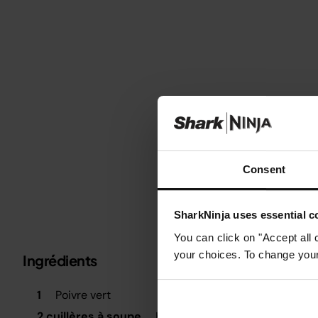
Consent
SharkNinja uses essential co
You can click on "Accept all 
your choices. To change your 
Ingrédients
Métrique
Impérial
É
1
Poivre vert
P
2 cuillères à soupe
Huile