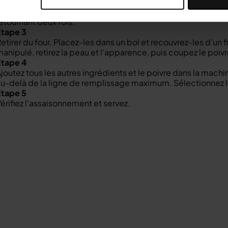
Étape 2
adigeonnez le poivron d'huile et placez-le sur une plaque de
etournant deux fois.
Étape 3
etirer du four. Placez-les dans un bol et recouvrez-les d'un fi
anipulé, retirez la peau et l'apparence, puis coupez le poiv
Étape 4
joutez tous les autres ingrédients et le poivre dans la machi
u-delà de la ligne de remplissage maximum. Sélectionnez l'
Étape 5
érifiez l'assaisonnement et servez.