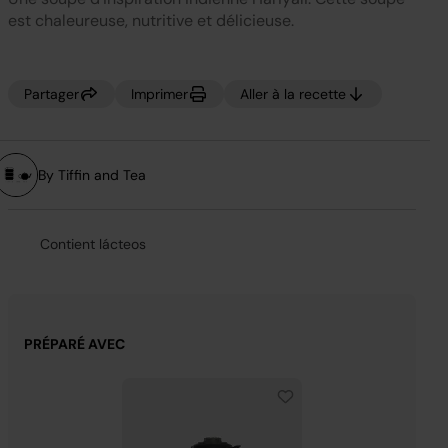
notation.
Lien
est chaleureuse, nutritive et délicieuse.
sur
la
même
page.
Partager
Imprimer
Aller à la recette
By Tiffin and Tea
Contient lácteos
PRÉPARÉ AVEC