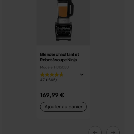
Blender chauffant et
Robot à soupe Ninja
Foodi 1,7 L
Modèle: HB150EU
4.7
(1665)
169,99 €
Ajouter au panier