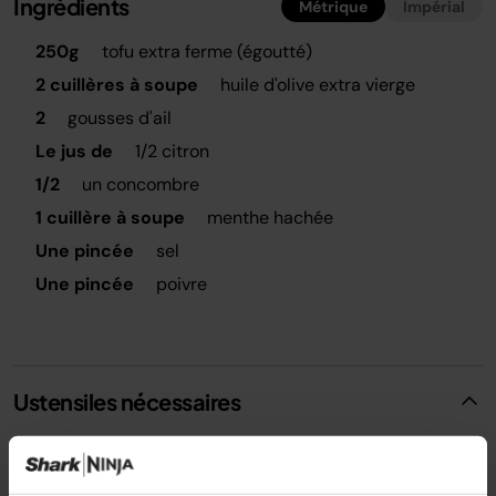
Ingrédients
Métrique
Impérial
250g
tofu extra ferme (égoutté)
2 cuillères à soupe
huile d'olive extra vierge
2
gousses d'ail
Le jus de
1/2 citron
1/2
un concombre
1 cuillère à soupe
menthe hachée
Une pincée
sel
Une pincée
poivre
Ustensiles nécessaires
Mixeur