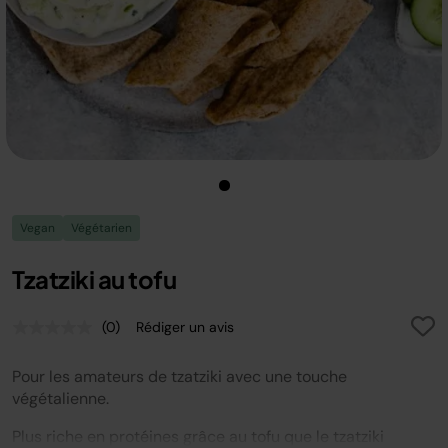
Vegan
Végétarien
Tzatziki au tofu
(0)
Rédiger un avis
Aucune
valeur
de
Pour les amateurs de tzatziki avec une touche
notation.
Lien
végétalienne.
sur
la
Plus riche en protéines grâce au tofu que le tzatziki
même