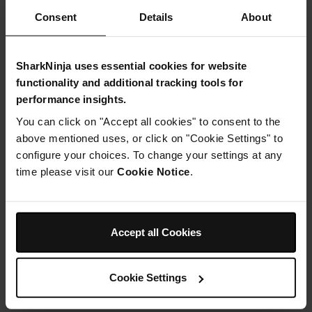
Consent
Details
About
SharkNinja uses essential cookies for website
functionality and additional tracking tools for
Instructions
performance insights.
Étape 1
You can click on "Accept all cookies" to consent to the
Dans votre
above mentioned uses, or click on "Cookie Settings" to
blender,
configure your choices. To change your settings at any
mixez tous les ingrédients, à l'exception du concombre,
time please visit our
Cookie Notice
.
jusqu'à obtenir une texture lisse.
Étape 2
Coupez votre concombre en deux et retirez les graines
(la partie aqueuse).
Étape 3
Accept all Cookies
Râper le reste du concombre et l'incorporer au
mélange.
Étape 4
Cookie Settings
Servez et appréciez !