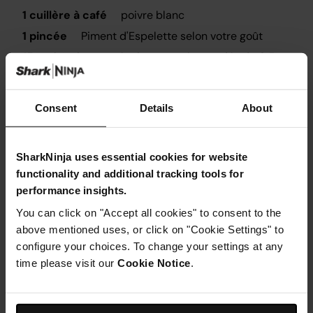
1 cuillère à café
poivre blanc
1 pincée
Piment d'Espelette selon votre goût
15
châtaignes précuites coupées en dés de 0,5cm
POUR LA CHANTILLY DE FOIE GRAS (À PRÉPARER LA
VEILLE)
Consent
Details
About
100g
foie gras, coupé en cubes de 1 cm
150ml
30% de crème fouettée
SharkNinja uses essential cookies for website
1 cuillère à soupe
cognac ou muscat
functionality and additional tracking tools for
performance insights.
You can click on "Accept all cookies" to consent to the
above mentioned uses, or click on "Cookie Settings" to
configure your choices. To change your settings at any
time please visit our
Cookie Notice
.
Instructions
Étape 1