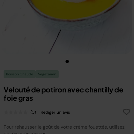
Boisson Chaude
Végétarien
Velouté de potiron avec chantilly de
foie gras
(0)
Rédiger un avis
Aucune
valeur
de
Pour rehausser le goût de votre crème fouettée, utilisez
notation.
Lien
du foie gras mi-cuit.