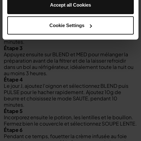
Préparez la Chantilly de foie gras la veille : Dans le bol du
Accept all Cookies
blender chauffant, placez les dés de foie gras, les 15 cl
de crème fleurette et le cognac.
Étape 2
Cookie Settings
Allumez l'appareil et sélectionnez COOK, réglez la
température sur MED et laissez infuser pendant 8
minutes.
Étape 3
Appuyez ensuite sur BLEND et MED pour mélanger la
préparation avant de la filtrer et de la laisser refroidir
dans un bol au réfrigérateur, idéalement toute la nuit ou
au moins 3 heures.
Étape 4
Le jour J, ajoutez l'oignon et sélectionnez BLEND puis
PULSE pour le hacher rapidement. Ajoutez 10g de
beurre et choisissez le mode SAUTE, pendant 10
minutes.
Étape 5
Incorporez ensuite le potiron, les lentilles et le bouillon.
Fermez bien le couvercle et sélectionnez SOUPE LENTE.
Étape 6
Pendant ce temps, fouetter la crème infusée au foie