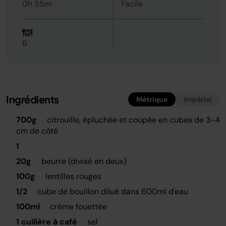
0h 55m
Facile
6
Ingrédients
Métrique
Impérial
700g
citrouille, épluchée et coupée en cubes de 3-4
cm de côté
1
20g
beurre (divisé en deux)
100g
lentilles rouges
1/2
cube de bouillon dilué dans 600ml d'eau
100ml
crème fouettée
1 cuillère à café
sel