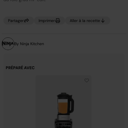
sur
la
même
page.
Partager
Imprimer
Aller à la recette
By Ninja Kitchen
PRÉPARÉ AVEC