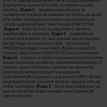
à MD
:HI
. Ajouter
aubergine
et de la courge musquée et
poursuivre la cuisson
5
minutes. Incorporer les pois
chiches.
.
Étape 3
Ajoutez la pâte de curry, la
cardamome, le bâton de cannelle, les feuilles de laurier
et le safran aux légumes et faites cuire pendant une
minute supplémentaire. Sélectionnez START/STOP.
.
Étape 4
Etaler le riz sur les légumes et verser le
bouillon dans la casserole.
.
Étape 5
Assemblez le
couvercle à pression, en vous assurant que la soupape
de décharge est en position SEAL. Sélectionnez
PRESSION et réglez-la sur HAUT. Réglez la durée à 5
minutes. Sélectionner START/STOP pour commencer.
Étape 6
Lorsque la cuisson sous pression est terminée,
laissez la pression se relâcher naturellement pendant 10
minutes. Après 10 minutes, relâchez rapidement la
pression restante en plaçant la soupape de
relâchement de la pression sur la position VENT. Retirez
soigneusement le couvercle lorsque l'appareil a fini de
libérer la pression
.
Étape 7
Servir bien chaud avec un
peu de pistaches et de coriandre, et un quartier de
citron sur le côté.