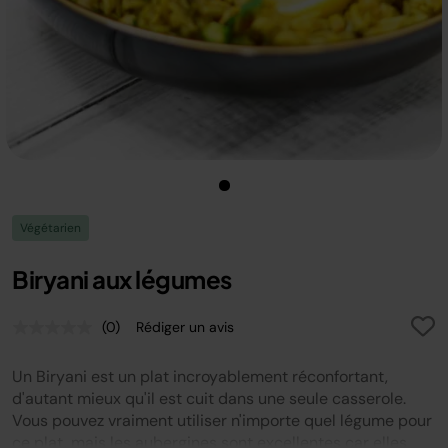
Végétarien
Biryani aux légumes
(0)
Rédiger un avis
Aucune
valeur
de
Un Biryani est un plat incroyablement réconfortant,
notation.
Lien
d'autant mieux qu'il est cuit dans une seule casserole.
sur
Vous pouvez vraiment utiliser n'importe quel légume pour
la
ce plat, mais les aubergines sont excellentes car elles
même