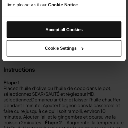
hachée
time please visit our
Cookie Notice
.
50g
Quartiers de citron pour servir
Chutney indien pour servir
Accept all Cookies
Cookie Settings
Instructions
Étape 1
Placez l'huile d'olive ou l'huile de coco dans le pot,
sélectionnez SEAR/SAUTÉ et réglez sur MD
,
sélectionnez
Démarrer/arrêter et laisser l'huile chauffer
pendant 1 minute. Ajouter l'oignon dans la casserole et
faire cuire jusqu'à ce qu'il soit ramolli, environ 10
minutes. Ajouter l'ail et le gingembre et poursuivre la
cuisson
2
minutes.
.
Étape 2
Augmenter la température