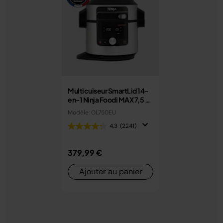
Multicuiseur SmartLid 14-
en-1 Ninja Foodi MAX 7,5 L
avec couvercle intelligent
Modèle: OL750EU
OL750EU
4.3
(2241)
379,99 €
Ajouter au panier