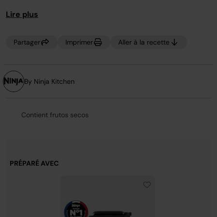
page.
absorbent toutes les belles fruits.
Lire plus
Partager
Imprimer
Aller à la recette
By Ninja Kitchen
Contient frutos secos
PRÉPARÉ AVEC