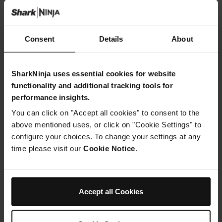
1/2 cuillère à café
de pâte de gousse de vanille
1 1/2 c. à café
d’eau de fleur d’oranger (facultatif)
Consent
Details
About
SharkNinja uses essential cookies for website
functionality and additional tracking tools for
performance insights.
Instructions
You can click on "Accept all cookies" to consent to the
Étape 1
above mentioned uses, or click on "Cookie Settings" to
Faites fondre le beurre dans une poêle à feu doux et
configure your choices. To change your settings at any
ajoutez les noix. Faites dorer les noix, en remuant de
time please visit our
Cookie Notice
.
temps en temps, puis réservez-les dans une assiette le
temps qu’elles refroidissent.
Étape 2
Versez 1,5 cuillère à soupe de lait dans un petit bol.
Versez le reste du lait dans une petite casserole avec le
Accept all Cookies
miel, la crème et la cannelle. Portez à ébullition sur feu
moyen, en remuant de temps en temps.
Étape 3