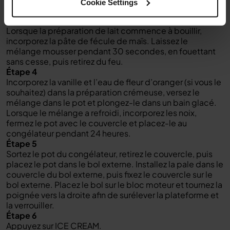
Cookie Settings
Pendant ce temps, ajoutez la fécule de maïs dans le
petit bol de lait et mélangez pour obtenir une pâte.
Lorsque la préparation de lait commence à bouillir,
incorporez la pâte de fécule de maïs. Laissez le
mélange mousser pendant 30 secondes, en fouettant
sans cesse, puis retirez du feu.
Étape 4
Incorporez la vanille et l’eau de fleur d’oranger (si vous le
souhaitez) dans la préparation crémeuse, versez le
mélange dans le pot et plongez-le dans un bain glacé.
Lorsque le mélange a refroidi, incorporez les noix,
fermez le pot avec le couvercle et placez-le au
congélateur pendant 24 heures.
Étape 5
Sortez le pot du congélateur, retirez le couvercle, puis
placez le pot dans le bol externe. Installez la pale dans le
couvercle du bol externe, puis fixez le couvercle sur le
bol externe. Placez le bol sur le bloc moteur et tournez la
poignée vers la droite afin de surélever la plateforme et
la verrouiller.
Étape 6
Appuyez sur ICE CREAM.