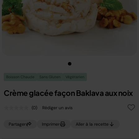
Boisson Chaude
Sans Gluten
Végétarien
Crème glacée façon Baklava aux noix
(0)
Rédiger un avis
Aucune
valeur
de
Partager
Imprimer
Aller à la recette
notation.
Lien
sur