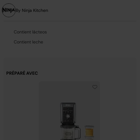
la
même
page.
By Ninja Kitchen
Contient lácteos
Contient leche
PRÉPARÉ AVEC