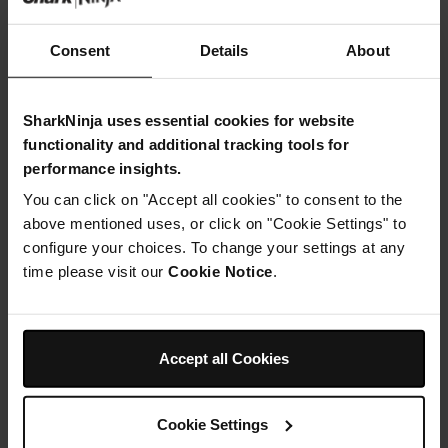
Consent
Details
About
Instructions
SharkNinja uses essential cookies for website
functionality and additional tracking tools for
Étape 1
performance insights.
Préchauffez le four à 180°C et graissez légèrement un
You can click on "Accept all cookies" to consent to the
plat allant au four.
Étape 2
above mentioned uses, or click on "Cookie Settings" to
Mélangez les flocons d'avoine, l'édulcorant, le cacao en
configure your choices. To change your settings at any
poudre, la cannelle, puis fouettez le lait et l'œuf et
time please visit our
Cookie Notice
.
versez le tout. Remuez bien puis versez dans le plat.
Étape 3
Placez le fromage à pâte molle, l'édulcorant, la farine et
l'extrait de vanille dans votre Ninja Kitchen et mixez
Accept all Cookies
jusqu'à ce que le mélange soit épais mais lisse, puis
répartissez-le sur les flocons d'avoine. Utilisez un
couteau pour faire un tourbillon et éparpillez les cerises.
Étape 4
Cookie Settings
Faites cuire au four pendant 25 minutes puis parsemez