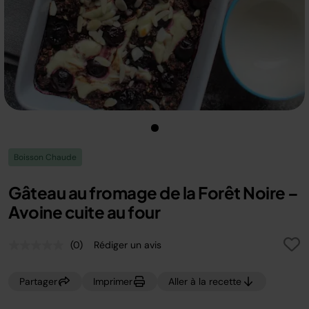
Boisson Chaude
Gâteau au fromage de la Forêt Noire –
Avoine cuite au four
(0)
Rédiger un avis
Aucune
valeur
de
Partager
Imprimer
Aller à la recette
notation.
Lien
sur