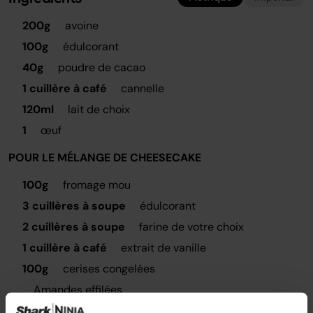
200g
avoine
100g
édulcorant
40g
poudre de cacao
1 cuillère à café
cannelle
120ml
lait de choix
1
œuf
POUR LE MÉLANGE DE CHEESECAKE
100g
fromage mou
3 cuillères à soupe
édulcorant
2 cuillères à soupe
farine de votre choix
1 cuillère à café
extrait de vanille
100g
cerises congelées
Amandes effilées