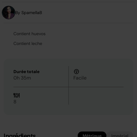
la
même
page.
By SpamellaB
Contient huevos
Contient leche
Durée totale
0h 35m
Facile
8
Ingrédients
Métrique
Impérial