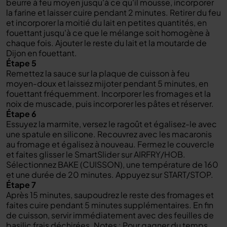
beurre à feu moyen jusqu'à ce qu'il mousse, incorporer
la farine et laisser cuire pendant 2 minutes. Retirer du feu
et incorporer la moitié du lait en petites quantités, en
fouettant jusqu'à ce que le mélange soit homogène à
chaque fois. Ajouter le reste du lait et la moutarde de
Dijon en fouettant.
Étape 5
Remettez la sauce sur la plaque de cuisson à feu
moyen-doux et laissez mijoter pendant 5 minutes, en
fouettant fréquemment. Incorporer les fromages et la
noix de muscade, puis incorporer les pâtes et réserver.
Étape 6
Essuyez la marmite, versez le ragoût et égalisez-le avec
une spatule en silicone. Recouvrez avec les macaronis
au fromage et égalisez à nouveau. Fermez le couvercle
et faites glisser le SmartSlider sur AIRFRY/HOB.
Sélectionnez BAKE (CUISSON), une température de 160
et une durée de 20 minutes. Appuyez sur START/STOP.
Étape 7
Après 15 minutes, saupoudrez le reste des fromages et
faites cuire pendant 5 minutes supplémentaires. En fin
de cuisson, servir immédiatement avec des feuilles de
basilic frais déchirées. Notes : Pour gagner du temps,