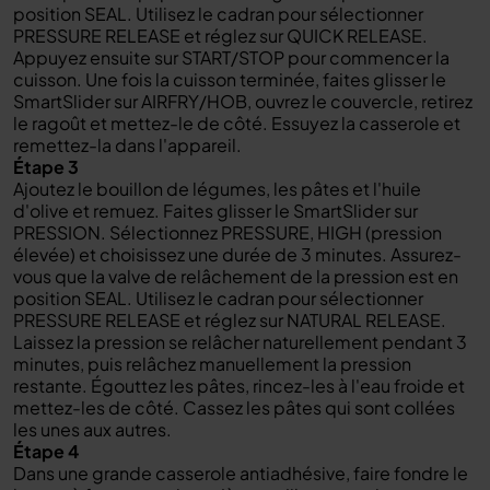
position SEAL. Utilisez le cadran pour sélectionner
PRESSURE RELEASE et réglez sur QUICK RELEASE.
Appuyez ensuite sur START/STOP pour commencer la
cuisson. Une fois la cuisson terminée, faites glisser le
SmartSlider sur AIRFRY/HOB, ouvrez le couvercle, retirez
le ragoût et mettez-le de côté. Essuyez la casserole et
remettez-la dans l'appareil.
Étape 3
Ajoutez le bouillon de légumes, les pâtes et l'huile
d'olive et remuez. Faites glisser le SmartSlider sur
PRESSION. Sélectionnez PRESSURE, HIGH (pression
élevée) et choisissez une durée de 3 minutes. Assurez-
vous que la valve de relâchement de la pression est en
position SEAL. Utilisez le cadran pour sélectionner
PRESSURE RELEASE et réglez sur NATURAL RELEASE.
Laissez la pression se relâcher naturellement pendant 3
minutes, puis relâchez manuellement la pression
restante. Égouttez les pâtes, rincez-les à l'eau froide et
mettez-les de côté. Cassez les pâtes qui sont collées
les unes aux autres.
Étape 4
Dans une grande casserole antiadhésive, faire fondre le