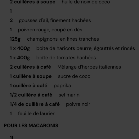
2 cuillères à soupe
huile de noix de coco
1
2
gousses d'ail, finement hachées
1
poivron rouge, coupé en dés
125g
champignons, en fines tranches
1 x 400g
boîte de haricots beurre, égouttés et rincés
1 x 400g
boîte de tomates hachées
2 cuillères à café
Mélange d'herbes italiennes
1 cuillère à soupe
sucre de coco
1 cuillère à café
paprika
1/2 cuillère à café
sel marin
1/4 de cuillère à café
poivre noir
1
feuille de laurier
POUR LES MACARONIS
1L