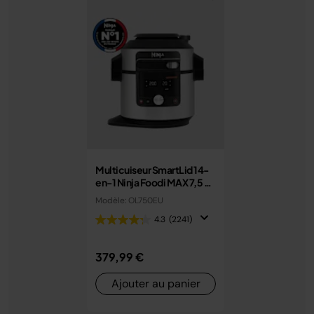
Multicuiseur SmartLid 14-
en-1 Ninja Foodi MAX 7,5 L
avec couvercle intelligent
Modèle: OL750EU
OL750EU
4.3
(2241)
379,99 €
Ajouter au panier