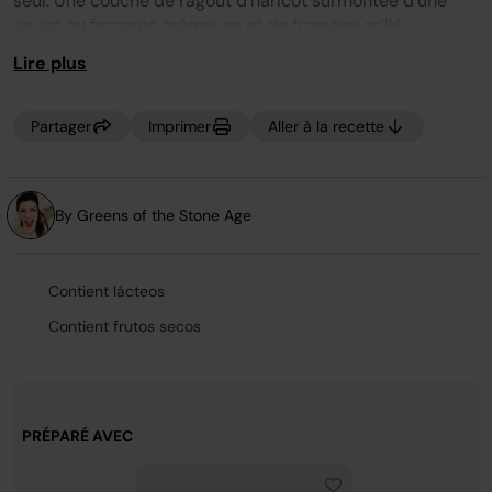
seul. Une couche de ragoût d'haricot surmontée d'une
la
sauce au fromage crémeuse et de fromage grillé.
même
page.
Lire plus
Partager
Imprimer
Aller à la recette
By Greens of the Stone Age
Contient lácteos
Contient frutos secos
PRÉPARÉ AVEC