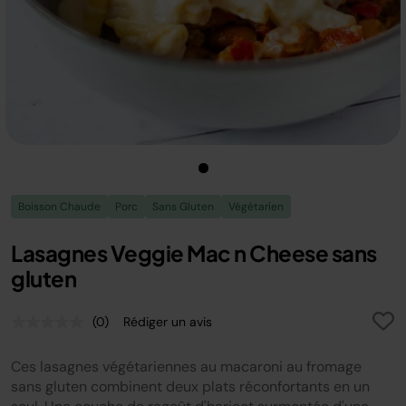
Boisson Chaude
Porc
Sans Gluten
Végétarien
Lasagnes Veggie Mac n Cheese sans
gluten
(0)
Rédiger un avis
Aucune
valeur
de
Ces lasagnes végétariennes au macaroni au fromage
notation.
Lien
sans gluten combinent deux plats réconfortants en un
sur