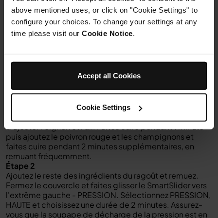
Fresh basil
above mentioned uses, or click on "Cookie Settings" to
configure your choices. To change your settings at any
time please visit our
Cookie Notice
.
Instructions
Accept all Cookies
Étape 1
Sélectionnez SEAR/SAUTE, en réglant la température sur
Cookie Settings
5. Laissez préchauffer pendant 3 minutes avant
d'ajouter l'oignon et l'ail. Faites cuire pendant 1 minute
puis ajoutez le poivron rouge et les champignons et
faites cuire pendant 2 minutes supplémentaires, en
remuant fréquemment.
Étape 2
Ajoutez le reste des ingrédients du ragoût et remuez.
Fermez le couvercle et faites glisser le SmartSlider vers
l'extrême gauche - PRESSION. Sélectionnez PRESSION,
HAUTE et choisissez une durée de 2 minutes. Assurez-
vous que la soupape de décharge de la pression est en