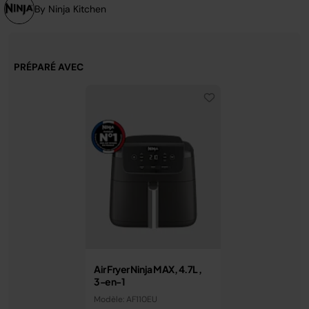
page.
By Ninja Kitchen
PRÉPARÉ AVEC
Air Fryer Ninja MAX, 4.7L ,
3-en-1
Modèle: AF110EU