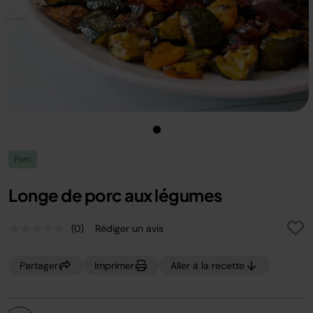
Porc
Longe de porc aux légumes
(0)
Rédiger un avis
Aucune
valeur
de
Partager
Imprimer
Aller à la recette
notation.
Lien
sur
la
même