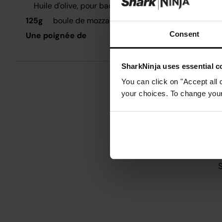
Huile d'olive, pour badigeonner
R
l
125g
boule de mozzarella, déchirée
Consent
Une poignée de
P
a
V
SharkNinja uses essential co
e
You can click on "Accept all 
i
your choices. To change your 
P
L
A