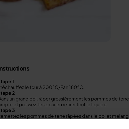
Instructions
tape 1
réchauffez le four à 200°C/Fan 180°C.
Étape 2
ans un grand bol, râper grossièrement les pommes de terre
ropre et pressez-les pour en retirer tout le liquide.
Étape 3
emettez les pommes de terre râpées dans le bol et mélangez-
e poivre, et remuez jusqu'à ce que le tout soit uniformémen
Étape 4