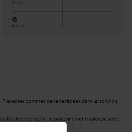
30m
Facile
. Placez les pommes de terre râpées dans un torchon
les avec les œufs, l'assaisonnement italien, le sel et
t combiné.