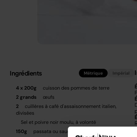
Ingrédients
Métrique
Impérial
É
4 x 200g
cuisson des pommes de terre
P
2 grands
œufs
D
2
cuillères à café d'assaisonnement italien,
p
divisées
Sel et poivre noir moulu, à volonté
R
l
150g
passata ou sauce tomate