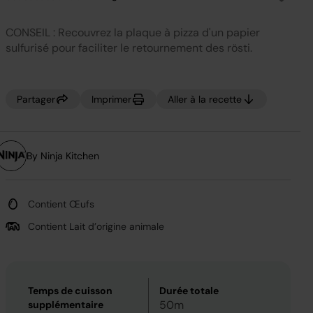
Aucune
valeur
de
CONSEIL : Recouvrez la plaque à pizza d'un papier
notation.
Lien
sulfurisé pour faciliter le retournement des rösti.
sur
la
même
page.
Partager
Imprimer
Aller à la recette
By Ninja Kitchen
Contient Œufs
Contient Lait d’origine animale
Temps de cuisson
Durée totale
50m
supplémentaire