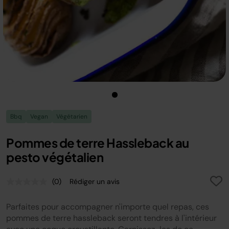
Bbq
Vegan
Végétarien
Pommes de terre Hassleback au
pesto végétalien
(0)
Rédiger un avis
Aucune
valeur
de
Parfaites pour accompagner n'importe quel repas, ces
notation.
Lien
pommes de terre hassleback seront tendres à l'intérieur
sur