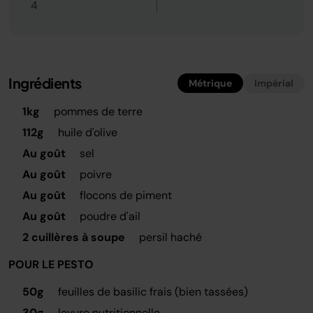
4
Ingrédients
Métrique
Impérial
1kg
pommes de terre
112g
huile d'olive
Au goût
sel
Au goût
poivre
Au goût
flocons de piment
Au goût
poudre d'ail
2 cuillères à soupe
persil haché
POUR LE PESTO
50g
feuilles de basilic frais (bien tassées)
30g
levure nutritionnelle