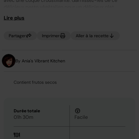
avec une coque croustillante. Garnissez-les de ce
la
délicieux pesto végétalien pour un délicieux plat
même
page.
d'accompagnement !
Lire plus
Partager
Imprimer
Aller à la recette
By Ania's Vibrant Kitchen
Contient frutos secos
Durée totale
01h 30m
Facile