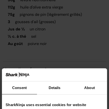
112g
huile d'olive extra vierge
75g
pignons de pin (légèrement grillés)
3
gousses d'ail (grosses)
Jus de ½
un citron
½ c. à thé
sel
Au goût
poivre noir
Ustensiles nécessaires
Robots multifonction
Consent
Details
About
SharkNinja uses essential cookies for website