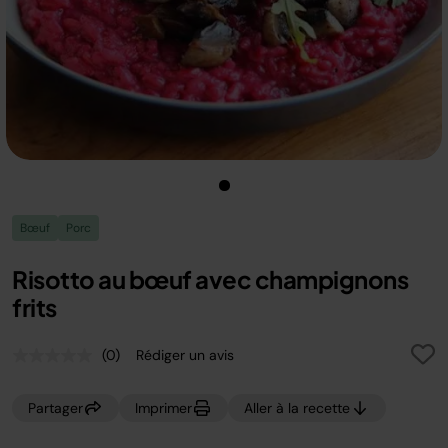
Bœuf
Porc
Risotto au bœuf avec champignons
frits
(0)
Rédiger un avis
Aucune
valeur
de
Partager
Imprimer
Aller à la recette
notation.
Lien
sur