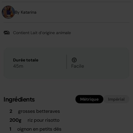
la
même
page.
By Katarina
Contient Lait d’origine animale
Durée totale
45m
Facile
Ingrédients
Métrique
Impérial
2
grosses betteraves
200g
riz pour risotto
1
oignon en petits dés