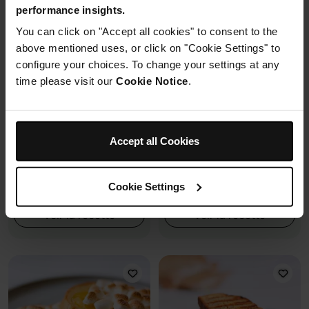
performance insights.
You can click on "Accept all cookies" to consent to the
above mentioned uses, or click on "Cookie Settings" to
configure your choices. To change your settings at any
time please visit our
Cookie Notice
.
Boisson Chaude
Gourmand
Sans Gluten
Végétarien
Bagel à la myrtille
Churros géants
Accept all Cookies
0.0
(0)
0.0
(0)
By Ninja Kitchen
By Greens of the Stone Age
9m
Facile
26m
Facile
Cookie Settings
Voir la recette
Voir la recette