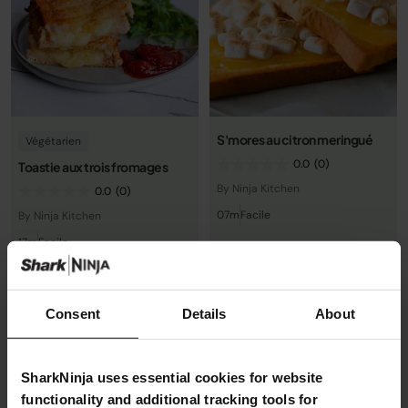
S'mores au citron meringué
Végétarien
0.0
(0)
Toastie aux trois fromages
By Ninja Kitchen
0.0
(0)
07m
Facile
By Ninja Kitchen
17m
Facile
Voir la recette
Voir la recette
Consent
Details
About
SharkNinja uses essential cookies for website
functionality and additional tracking tools for