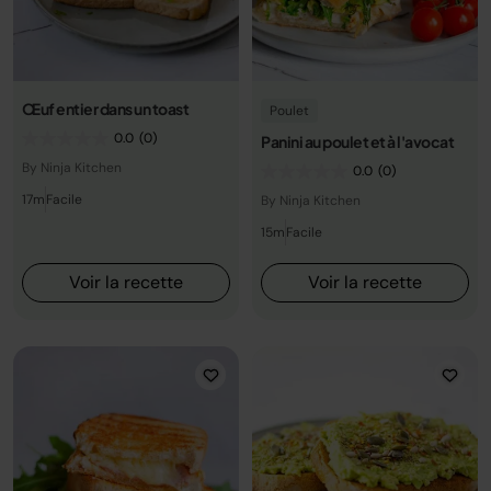
Œuf entier dans un toast
Poulet
0.0
(0)
Panini au poulet et à l'avocat
By Ninja Kitchen
0.0
(0)
17m
Facile
By Ninja Kitchen
15m
Facile
Voir la recette
Voir la recette