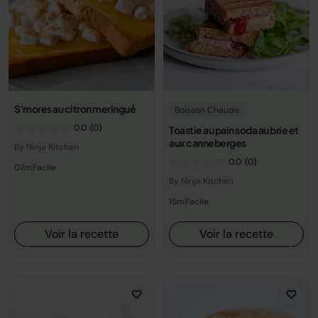
S'mores au citron meringué
Boisson Chaude
0.0
(0)
Toastie au pain soda au brie et
aux canneberges
By Ninja Kitchen
0.0
(0)
07m
Facile
By Ninja Kitchen
15m
Facile
Voir la recette
Voir la recette