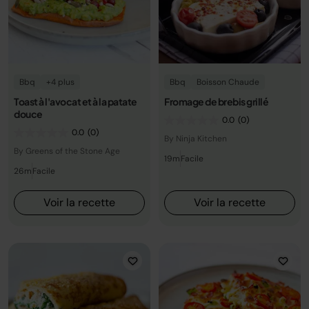
Bbq
+4 plus
Bbq
Boisson Chaude
Toast à l'avocat et à la patate
Fromage de brebis grillé
douce
0.0
(0)
0.0
(0)
By Ninja Kitchen
By Greens of the Stone Age
19m
Facile
26m
Facile
Voir la recette
Voir la recette