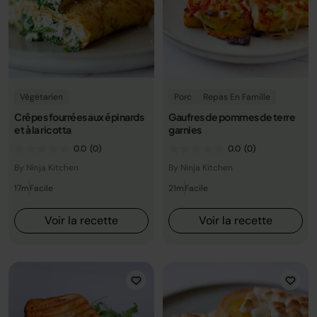
Végétarien
Porc
Repas En Famille
Crêpes fourrées aux épinards
Gaufres de pommes de terre
et à la ricotta
garnies
0.0
(0)
0.0
(0)
By Ninja Kitchen
By Ninja Kitchen
17m
Facile
21m
Facile
Voir la recette
Voir la recette