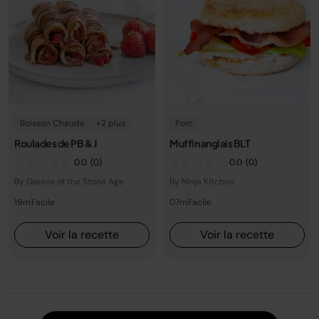
Boisson Chaude
+2 plus
Porc
Roulades de PB & J
Muffin anglais BLT
0.0
(0)
0.0
(0)
By Greens of the Stone Age
By Ninja Kitchen
19m
Facile
07m
Facile
Voir la recette
Voir la recette
Charger