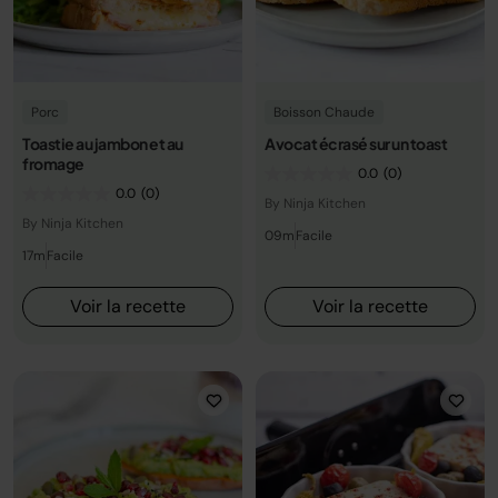
Porc
Boisson Chaude
Toastie au jambon et au
Avocat écrasé sur un toast
fromage
0.0
(0)
0.0
(0)
By Ninja Kitchen
By Ninja Kitchen
09m
Facile
17m
Facile
Voir la recette
Voir la recette