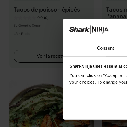
Tacos de poisson épicés
Tacos m
l'anana
0.0
(0)
By Geordie Scran
By Nutritiou
45m
Facile
0h 25m
Facil
Consent
Voir la recette
SharkNinja uses essential co
You can click on "Accept all 
your choices. To change your 