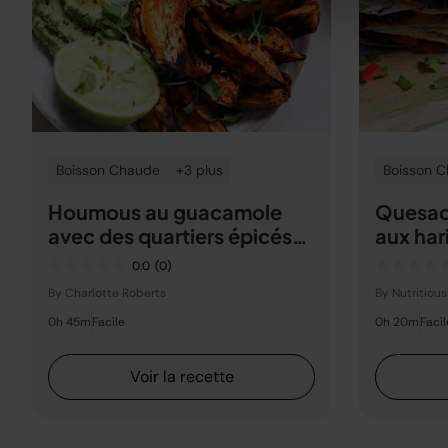
Boisson Chaude
+3 plus
Boisson 
Houmous au guacamole
Quesadi
avec des quartiers épicés
aux har
de Fajita
0.0
(0)
By Charlotte Roberts
By Nutritiou
0h 45m
Facile
0h 20m
Facil
Voir la recette