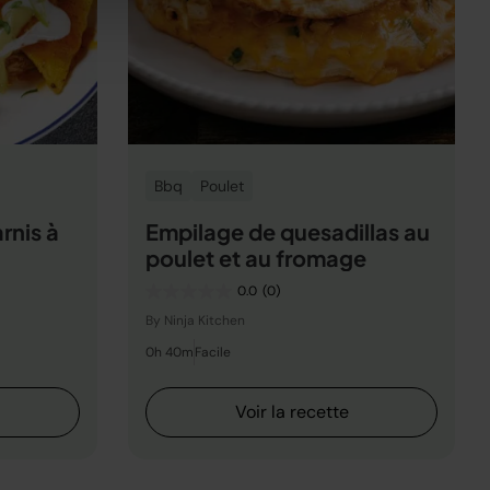
Bbq
Poulet
rnis à
Empilage de quesadillas au
poulet et au fromage
0.0
(0)
By Ninja Kitchen
0h 40m
Facile
Voir la recette