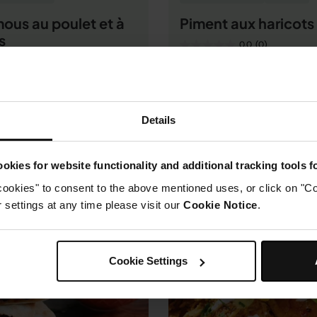
ous au poulet et à
Piment aux haricots
s
0.0
(0)
0.0
(0)
By Tiffin and Tea
sly Naughty
01h 0m
Facile
e
Details
Voir la recette
Voir la recette
okies for website functionality and additional tracking tools 
cookies" to consent to the above mentioned uses, or click on "Co
settings at any time please visit our
Cookie Notice
.
Cookie Settings