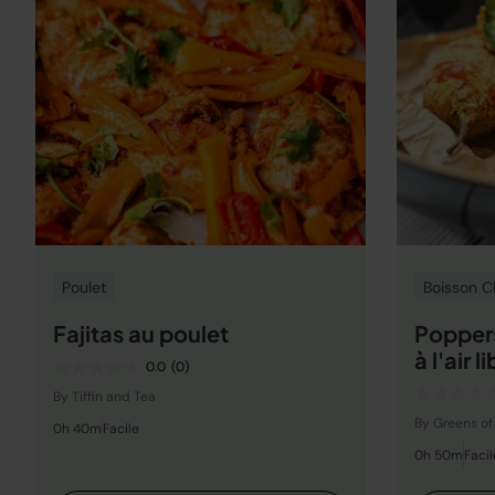
Poulet
Boisson 
Fajitas au poulet
Poppers
à l'air l
0.0
(0)
By Tiffin and Tea
By Greens of
0h 40m
Facile
0h 50m
Facil