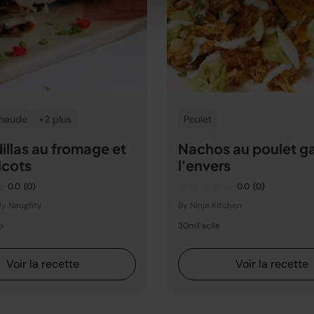
Chaude
+2 plus
Poulet
llas au fromage et
Nachos au poulet ga
icots
l'envers
0.0
(0)
0.0
(0)
sly Naughty
By Ninja Kitchen
e
30m
Facile
Voir la recette
Voir la recette