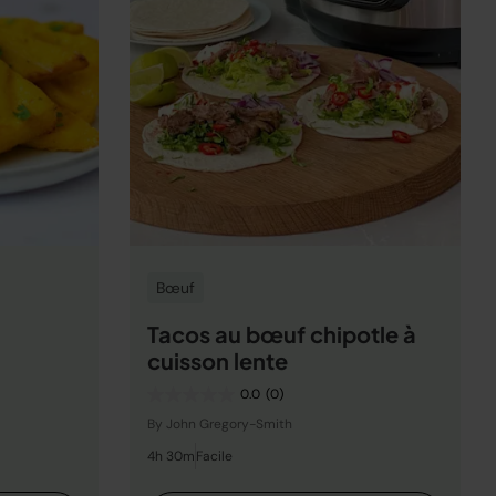
Bœuf
Tacos au bœuf chipotle à
cuisson lente
0.0
(0)
By John Gregory-Smith
4h 30m
Facile