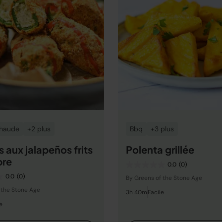
Chaude
+2 plus
Bbq
+3 plus
 aux jalapeños frits
Polenta grillée
ibre
0.0
(0)
0.0
(0)
By Greens of the Stone Age
 the Stone Age
3h 40m
Facile
e