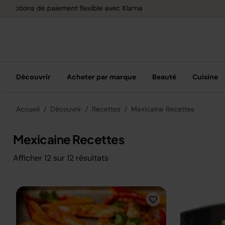
Livraison gratuite dès 40 € d'achat
Découvrir
Acheter par marque
Beauté
Cuisine
Accueil
Découvrir
Recettes
Mexicaine Recettes
Mexicaine Recettes
Afficher
12
sur
12
résultats