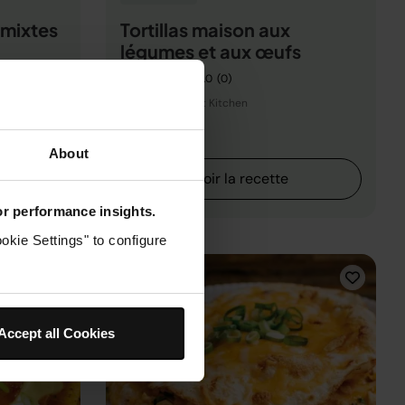
 mixtes
Tortillas maison aux
légumes et aux œufs
0.0
(0)
By Ania's Vibrant Kitchen
0h 15m
Facile
About
Voir la recette
for performance insights.
okie Settings" to configure
Accept all Cookies