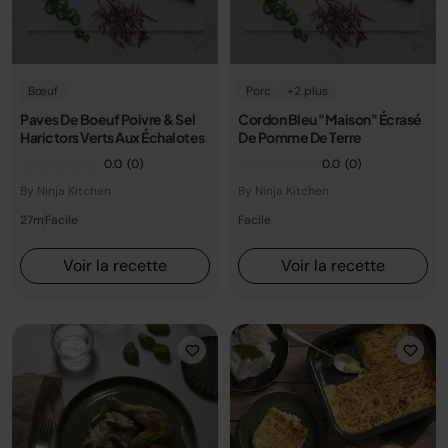
Bœuf
Porc
+2 plus
Paves De Boeuf Poivre & Sel
Cordon Bleu "Maison" Écrasé
Harictors Verts Aux Échalotes
De Pomme De Terre
0.0
(0)
0.0
(0)
By Ninja Kitchen
By Ninja Kitchen
27m
Facile
Facile
Voir la recette
Voir la recette