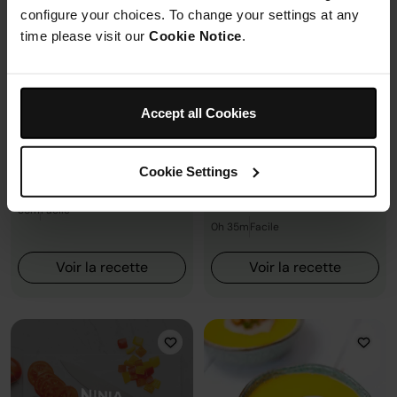
configure your choices. To change your settings at any
time please visit our
Cookie Notice
.
Poulet
+2 plus
Accept all Cookies
Boisson Chaude
Végétarien
Riz Valenciana Au Chorizo
Mini arbres de Noël en pâte
feuilletée
0.0
(0)
Cookie Settings
0.0
(0)
By Ninja Kitchen
By Ninja Kitchen
35m
Facile
0h 35m
Facile
Voir la recette
Voir la recette