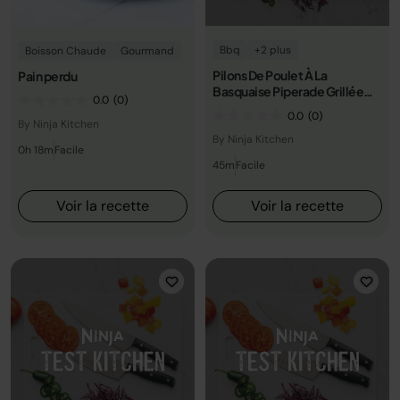
Bbq
+2 plus
Boisson Chaude
Gourmand
Pilons De Poulet À La
Pain perdu
Basquaise Piperade Grillée
0.0
(0)
Aux 3 Poivrons
0.0
(0)
By Ninja Kitchen
By Ninja Kitchen
0h 18m
Facile
45m
Facile
Voir la recette
Voir la recette