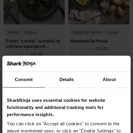
Poulet
+2 plus
Repas En Famille
+2 plus
Poulet “contisé” au basilic​ riz
Brandade De Morue
crémeux asperges et
0.0
(0)
parmesan​
0.0
(0)
By Ninja Kitchen
By Ninja Kitchen
45m
Facile
40m
Facile
Consent
Details
About
Voir la recette
Voir la recette
SharkNinja uses essential cookies for website
functionality and additional tracking tools for
performance insights.
You can click on "Accept all cookies" to consent to the
above mentioned uses, or click on "Cookie Settings" to