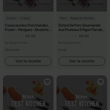
Poulet
+2 plus
Porc
Repas En Famille
Couscous Aux Trois Viandes,
Échine De Porc Gourmande
Poulet – Merguez – Boulette
Aux Pruneaux D'Agen Tian de
Légumes Raz El Hanout
Légumes
0.0
(0)
0.0
(0)
By Ninja Kitchen
By Ninja Kitchen
43m
Facile
Facile
Voir la recette
Voir la recette