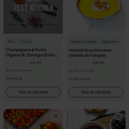
Porc
+2 plus
Boisson Chaude
Végétarien
Champignons & Petits
Velouté de potiron avec
Oignons À L'Estragon Émincé
chantilly de foie gras
De Poulet Au Cidre
0.0
(0)
0.0
(0)
By Ninja Kitchen
By Ninja Kitchen
34m
Facile
0h 55m
Facile
Voir la recette
Voir la recette