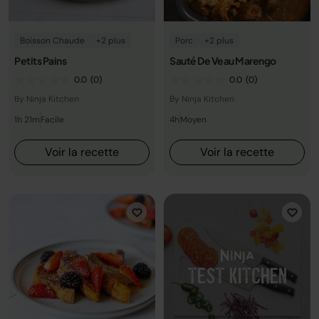
Boisson Chaude
+2 plus
Porc
+2 plus
Petits Pains
Sauté De Veau Marengo
0.0
(0)
0.0
(0)
By Ninja Kitchen
By Ninja Kitchen
1h 21m
Facile
4h
Moyen
Voir la recette
Voir la recette