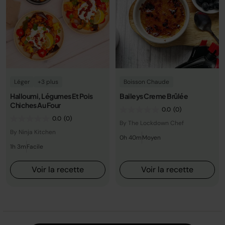
Léger
+3 plus
Boisson Chaude
Halloumi, Légumes Et Pois
Baileys Creme Brûlée
Chiches Au Four
0.0
(0)
0.0
(0)
By The Lockdown Chef
By Ninja Kitchen
0h 40m
Moyen
1h 3m
Facile
Voir la recette
Voir la recette